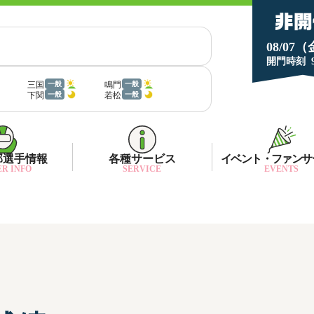
08/07
開門時刻
三国
鳴門
一般
一般
下関
若松
一般
一般
部選手情報
各種サービス
イベント・ファンサ
R INFO
SERVICE
EVENTS
部選手一覧
面特性・進入コース別情報
ネット投票キャンペーン
部選手優勝実績
金ランキング
月1プレゼント