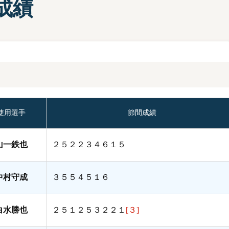
成績
部選手プロフィール一覧
手検索
キャッシュレスカード
Moooviあまがさき
ボートレース尼崎公式SNS
場内販売グッズ及び
マスコットキャラクター
紹介コーナー
使用選手
節間成績
山一鉄也
２５２２３４６１５
中村守成
３５５４５１６
白水勝也
２５１２５３２２１
[３]