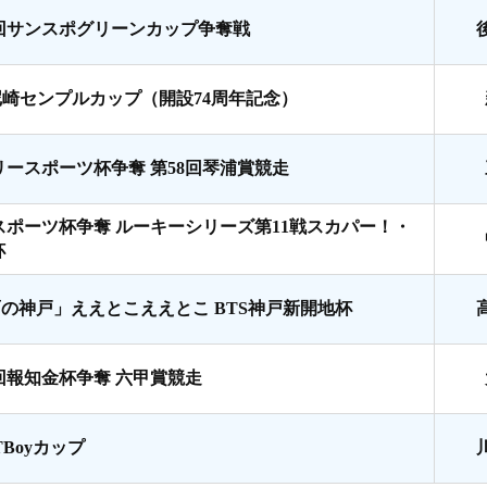
7回サンスポグリーンカップ争奪戦
尼崎センプルカップ（開設74周年記念）
リースポーツ杯争奪 第58回琴浦賞競走
スポーツ杯争奪 ルーキーシリーズ第11戦スカパー！・
杯
面の神戸」ええとこええとこ BTS神戸新開地杯
8回報知金杯争奪 六甲賞競走
TBoyカップ