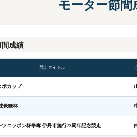
モーター節間
施設案内
兵庫支
選
前検タイムランキング
得点率ランキング
有料席について
進入コース別選手成績
節間成績
競走タイトル
スポカップ
A味覚糖杯
ーツニッポン杯争奪 伊丹市施行73周年記念競走