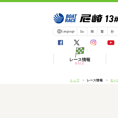
Language
En
簡
繁
한
レース情報
RACE
トップ
レース情報
モー
シリーズインデックス
レース展望