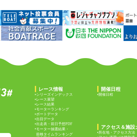
レース情報
開催日程
シリーズインデックス
開催日程
レース展望
レース結果
モーターランキング
ボートデータ
出目データ
出走表・前日予想PDF
アクセス＆施設
モーター抽選結果・
所在地・アクセス方法
前検タイムランキング