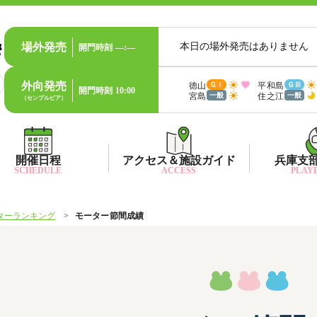
場外発売
本日の場外発売はありません
開門時刻
—:—
外向発売
徳山
平和島
ＧⅠ
ＧⅢ
開門時刻
10:00
宮島
住之江
一般
一般
（センプルピア）
開催日程
アクセス＆施設ガイド
兵庫支
SCHEDULE
ACCESS
PLAYE
ターランキング
モーター節間成績
出目データ
所在地・アクセス方法
兵庫支
水
出走表・前日予想PDF
ファン送迎バス時刻表
兵庫支
賞
モーター抽選結果・