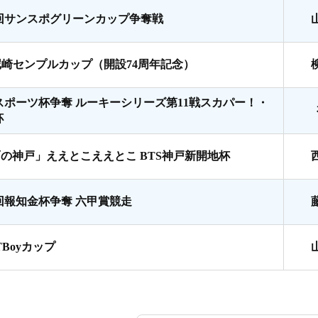
7回サンスポグリーンカップ争奪戦
尼崎センプルカップ（開設74周年記念）
スポーツ杯争奪 ルーキーシリーズ第11戦スカパー！・
杯
面の神戸」ええとこええとこ BTS神戸新開地杯
8回報知金杯争奪 六甲賞競走
TBoyカップ