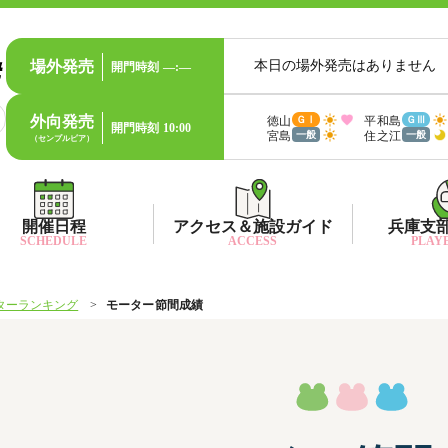
場外発売
本日の場外発売はありません
開門時刻
—:—
外向発売
徳山
平和島
ＧⅠ
ＧⅢ
開門時刻
10:00
宮島
住之江
一般
一般
（センプルピア）
開催日程
アクセス＆施設ガイド
兵庫支
SCHEDULE
ACCESS
PLAYE
ターランキング
モーター節間成績
出目データ
所在地・アクセス方法
兵庫支
水
出走表・前日予想PDF
ファン送迎バス時刻表
兵庫支
賞
モーター抽選結果・