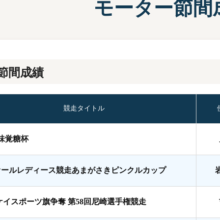
モーター節間
施設案内
兵庫支
選
前検タイムランキング
得点率ランキング
有料席について
進入コース別選手成績
節間成績
競走タイトル
A味覚糖杯
オールレディース競走あまがさきピンクルカップ
ケイスポーツ旗争奪 第58回尼崎選手権競走