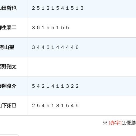
山田哲也
２５１２１５４１５１３
柳生泰二
３６１５５１５５
有山望
３４４５１４４４４６
西野翔太
藤岡俊介
５４２１４１１３２２
山下拓巳
２５４５１３１５４５
※
[赤字]
は優勝