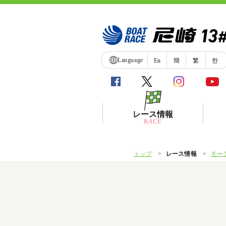
Language
En
簡
繁
한
レース情報
RACE
トップ
レース情報
モー
シリーズインデックス
レース展望