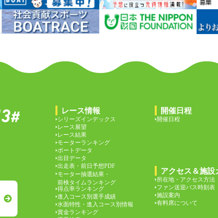
レース情報
開催日程
シリーズインデックス
開催日程
レース展望
レース結果
モーターランキング
ボートデータ
出目データ
出走表・前日予想PDF
アクセス＆施設
モーター抽選結果・
所在地・アクセス方法
前検タイムランキング
ファン送迎バス時刻表
得点率ランキング
施設案内
進入コース別選手成績
有料席について
水面特性・進入コース別情報
賞金ランキング