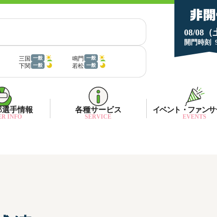
08/08
開門時刻
三国
鳴門
一般
一般
下関
若松
一般
一般
部選手情報
各種サービス
イベント・ファンサ
R INFO
SERVICE
EVENTS
部選手一覧
面特性・進入コース別情報
ネット投票キャンペーン
部選手優勝実績
金ランキング
月1プレゼント