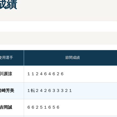
成績
部選手プロフィール一覧
手検索
キャッシュレスカード
Moooviあまがさき
ボートレース尼崎公式SNS
場内販売グッズ及び
マスコットキャラクター
紹介コーナー
使用選手
節間成績
川原涼
１１２４６４６２６
岩崎芳美
１転２４２６３３３２１
吉岡誠
６６２５１６５６