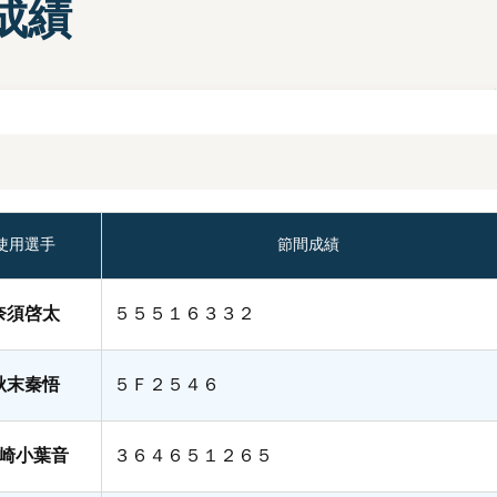
成績
部選手プロフィール一覧
手検索
キャッシュレスカード
Moooviあまがさき
ボートレース尼崎公式SNS
場内販売グッズ及び
マスコットキャラクター
紹介コーナー
使用選手
節間成績
奈須啓太
５５５１６３３２
秋末秦悟
５Ｆ２５４６
崎小葉音
３６４６５１２６５