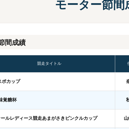
モーター節間
施設案内
兵庫支
選
前検タイムランキング
得点率ランキング
有料席について
進入コース別選手成績
節間成績
競走タイトル
スポカップ
A味覚糖杯
オールレディース競走あまがさきピンクルカップ
山