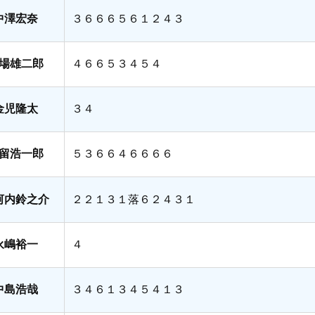
中澤宏奈
３６６６５６１２４３
場雄二郎
４６６５３４５４
金児隆太
３４
留浩一郎
５３６６４６６６６
河内鈴之介
２２１３１落６２４３１
永嶋裕一
４
中島浩哉
３４６１３４５４１３