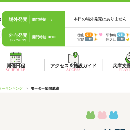
場外発売
本日の場外発売はありません
開門時刻
—:—
外向発売
徳山
平和島
ＧⅠ
ＧⅢ
開門時刻
10:00
宮島
住之江
一般
一般
（センプルピア）
開催日程
アクセス＆施設ガイド
兵庫支
SCHEDULE
ACCESS
PLAYE
ターランキング
モーター節間成績
出目データ
所在地・アクセス方法
兵庫支
水
出走表・前日予想PDF
ファン送迎バス時刻表
兵庫支
賞
モーター抽選結果・