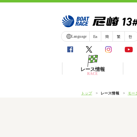
Language
En
簡
繁
한
レース情報
RACE
トップ
レース情報
モー
シリーズインデックス
レース展望