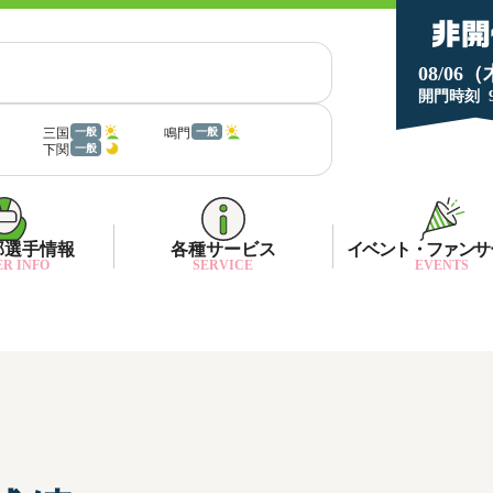
08/06
開門時刻
三国
鳴門
一般
一般
下関
一般
部選手情報
各種サービス
イベント・ファンサ
R INFO
SERVICE
EVENTS
部選手一覧
面特性・進入コース別情報
ネット投票キャンペーン
部選手優勝実績
金ランキング
月1プレゼント