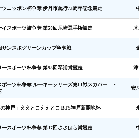
ーツニッポン杯争奪 伊丹市施行73周年記念競走
ケイスポーツ旗争奪 第58回尼崎選手権競走
木
7回サンスポグリーンカップ争奪戦
リースポーツ杯争奪 第58回琴浦賞競走
津
スポーツ杯争奪 ルーキーシリーズ第11戦スカパー！・
安
杯
面の神戸」ええとこええとこ BTS神戸新開地杯
リースポーツ杯争奪 第37回ささはら賞競走