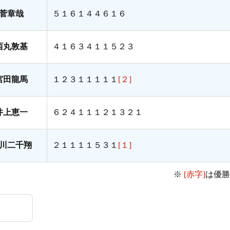
菅章哉
５１６１４４６１６
西丸敦基
４１６３４１１５２３
宮田龍馬
１２３１１１１１
[２]
井上恵一
６２４１１１２１３２１
川二千翔
２１１１１５３１
[１]
※
[赤字]
は優勝