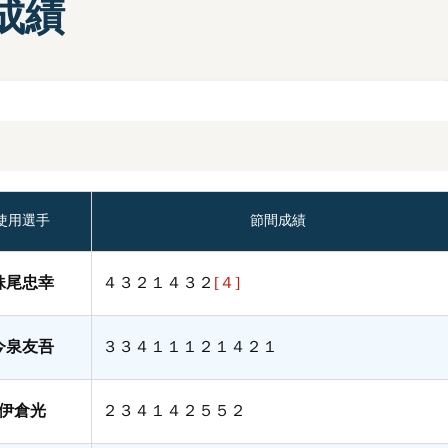
成績
部選手プロフィール一覧
手検索
キャッシュレスカード
Moooviあまがさき
ボートレース尼崎公式SNS
場内販売グッズ及び
マスコットキャラクター
紹介コーナー
使用選手
節間成績
妹尾忠幸
４３２１４３２
[４]
今泉友吾
３３４１１１２１４２１
伊倉光
２３４１４２５５２