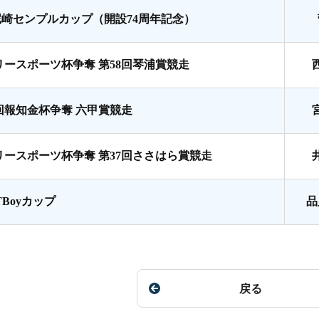
尼崎センプルカップ（開設74周年記念）
リースポーツ杯争奪 第58回琴浦賞競走
8回報知金杯争奪 六甲賞競走
リースポーツ杯争奪 第37回ささはら賞競走
TBoyカップ
品
戻る