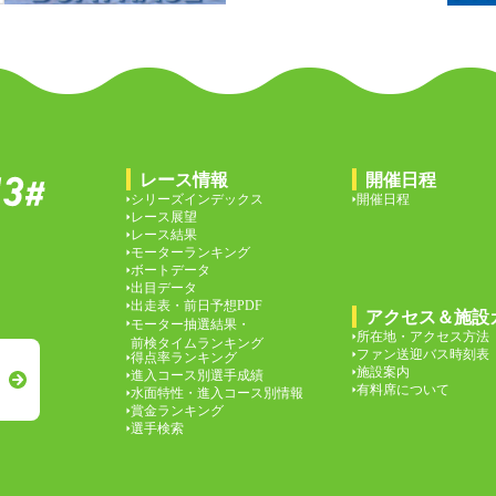
レース情報
開催日程
シリーズインデックス
開催日程
レース展望
レース結果
モーターランキング
ボートデータ
出目データ
出走表・前日予想PDF
アクセス＆施設
モーター抽選結果・
所在地・アクセス方法
前検タイムランキング
ファン送迎バス時刻表
得点率ランキング
施設案内
進入コース別選手成績
有料席について
水面特性・進入コース別情報
賞金ランキング
選手検索