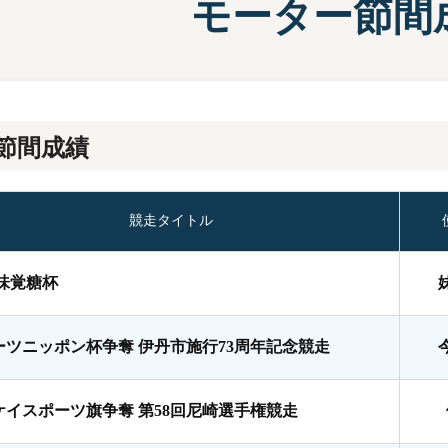
モーター節間
施設案内
兵庫支
選
前検タイムランキング
得点率ランキング
有料席について
進入コース別選手成績
節間成績
競走タイトル
A味覚糖杯
ーツニッポン杯争奪 伊丹市施行73周年記念競走
ケイスポーツ旗争奪 第58回尼崎選手権競走