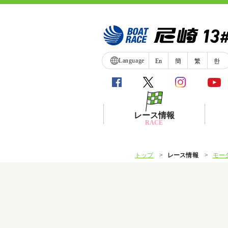
Language
En
簡
繁
한
レース情報
RACE
トップ
レース情報
モー
シリーズインデックス
レース展望