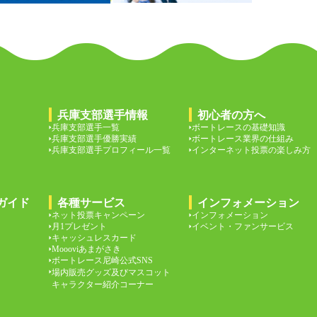
兵庫支部選手情報
初心者の方へ
兵庫支部選手一覧
ボートレースの基礎知識
兵庫支部選手優勝実績
ボートレース業界の仕組み
兵庫支部選手プロフィール一覧
インターネット投票の楽しみ方
ガイド
各種サービス
インフォメーション
ネット投票キャンペーン
インフォメーション
月1プレゼント
イベント・ファンサービス
キャッシュレスカード
Moooviあまがさき
ボートレース尼崎公式SNS
場内販売グッズ及びマスコット
キャラクター紹介コーナー