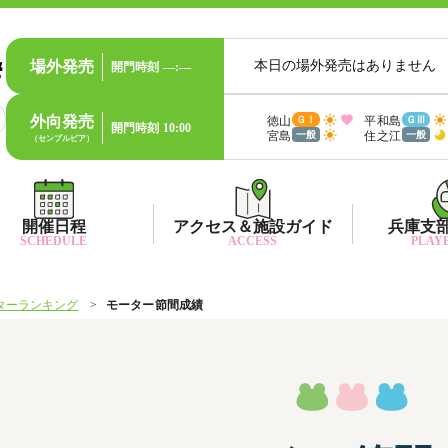
場外発売
本日の場外発売はありません
開門時刻
—:—
外向発売
徳山
平和島
ＧⅠ
ＧⅢ
開門時刻
10:00
宮島
住之江
一般
一般
（センプルピア）
開催日程
アクセス＆施設ガイド
兵庫支
SCHEDULE
ACCESS
PLAYE
ターランキング
モーター節間成績
出目データ
所在地・アクセス方法
兵庫支
水
出走表・前日予想PDF
ファン送迎バス時刻表
兵庫支
賞
モーター抽選結果・