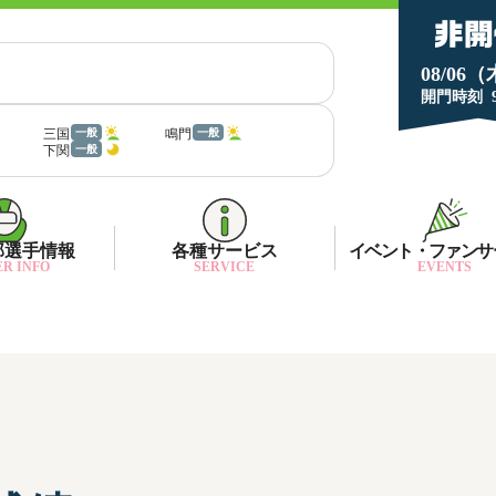
08/06
開門時刻
三国
鳴門
一般
一般
下関
一般
部選手情報
各種サービス
イベント・ファンサ
R INFO
SERVICE
EVENTS
部選手一覧
面特性・進入コース別情報
ネット投票キャンペーン
部選手優勝実績
金ランキング
月1プレゼント