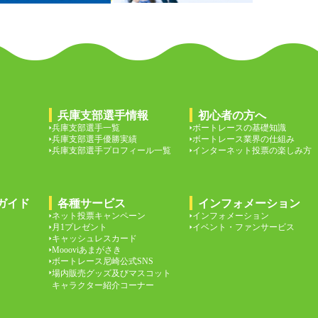
兵庫支部選手情報
初心者の方へ
兵庫支部選手一覧
ボートレースの基礎知識
兵庫支部選手優勝実績
ボートレース業界の仕組み
兵庫支部選手プロフィール一覧
インターネット投票の楽しみ方
ガイド
各種サービス
インフォメーション
ネット投票キャンペーン
インフォメーション
月1プレゼント
イベント・ファンサービス
キャッシュレスカード
Moooviあまがさき
ボートレース尼崎公式SNS
場内販売グッズ及びマスコット
キャラクター紹介コーナー