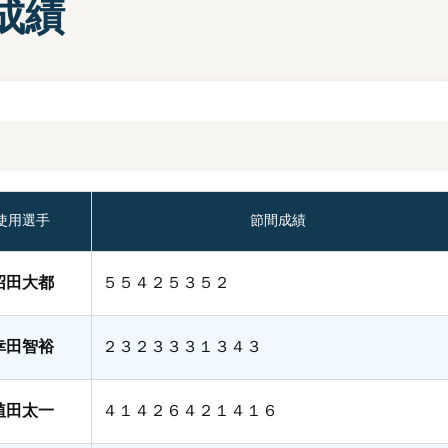
成績
部選手プロフィール一覧
手検索
キャッシュレスカード
Moooviあまがさき
ボートレース尼崎公式SNS
場内販売グッズ及び
マスコットキャラクター
紹介コーナー
使用選手
節間成績
沼田大都
５５４２５３５２
幸田智裕
２３２３３３１３４３
植田太一
４１４２６４２１４１６