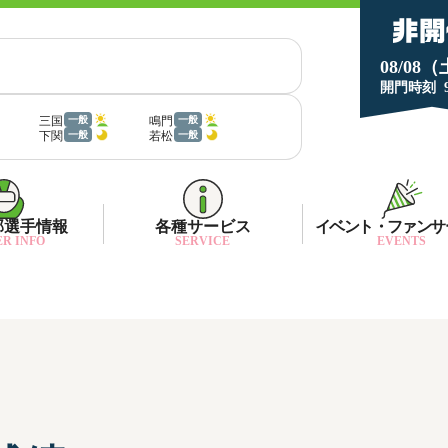
08/08
開門時刻
三国
鳴門
一般
一般
下関
若松
一般
一般
部選手情報
各種サービス
イベント・ファンサ
R INFO
SERVICE
EVENTS
部選手一覧
面特性・進入コース別情報
ネット投票キャンペーン
部選手優勝実績
金ランキング
月1プレゼント