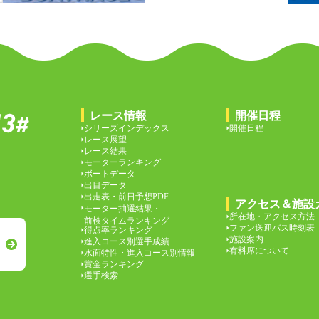
レース情報
開催日程
シリーズインデックス
開催日程
レース展望
レース結果
モーターランキング
ボートデータ
出目データ
出走表・前日予想PDF
アクセス＆施設
モーター抽選結果・
所在地・アクセス方法
前検タイムランキング
ファン送迎バス時刻表
得点率ランキング
施設案内
進入コース別選手成績
有料席について
水面特性・進入コース別情報
賞金ランキング
選手検索