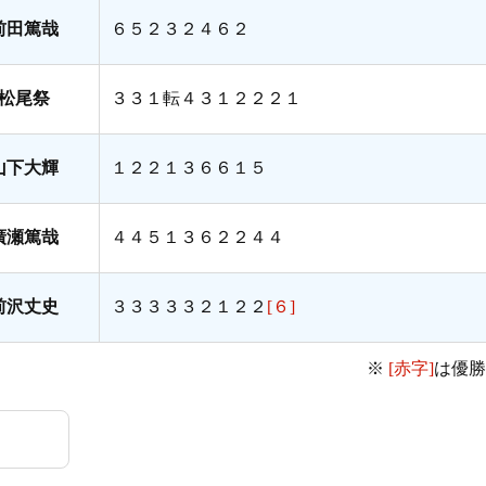
前田篤哉
６５２３２４６２
松尾祭
３３１転４３１２２２１
山下大輝
１２２１３６６１５
廣瀬篤哉
４４５１３６２２４４
前沢丈史
３３３３３２１２２
[６]
※
[赤字]
は優勝