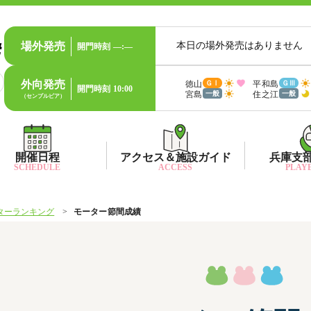
場外発売
本日の場外発売はありません
開門時刻
—:—
外向発売
徳山
平和島
ＧⅠ
ＧⅢ
開門時刻
10:00
宮島
住之江
一般
一般
（センプルピア）
開催日程
アクセス＆施設ガイド
兵庫支
SCHEDULE
ACCESS
PLAYE
ターランキング
モーター節間成績
出目データ
所在地・アクセス方法
兵庫支
水
出走表・前日予想PDF
ファン送迎バス時刻表
兵庫支
賞
モーター抽選結果・