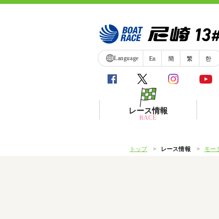
Language
En
簡
繁
한
レース情報
RACE
トップ
レース情報
モー
シリーズインデックス
レース展望