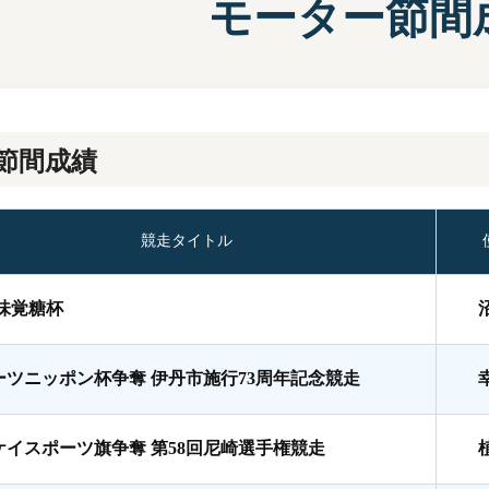
モーター節間
施設案内
兵庫支
選
前検タイムランキング
得点率ランキング
有料席について
進入コース別選手成績
節間成績
競走タイトル
A味覚糖杯
ーツニッポン杯争奪 伊丹市施行73周年記念競走
ケイスポーツ旗争奪 第58回尼崎選手権競走