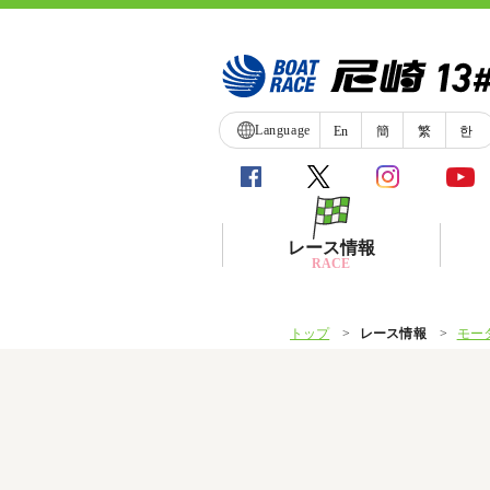
Language
En
簡
繁
한
レース情報
RACE
トップ
レース情報
モー
シリーズインデックス
レース展望