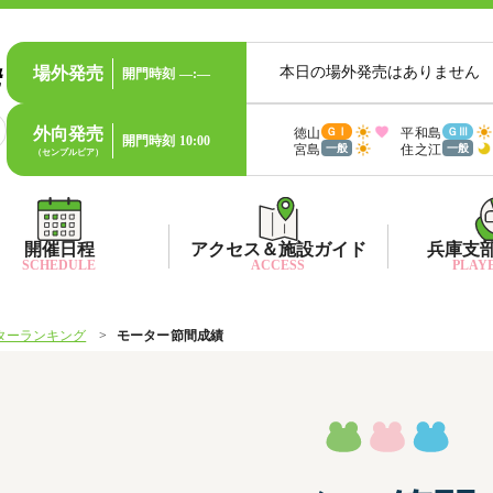
場外発売
本日の場外発売はありません
開門時刻
—:—
外向発売
徳山
平和島
ＧⅠ
ＧⅢ
開門時刻
10:00
宮島
住之江
一般
一般
（センプルピア）
開催日程
アクセス＆施設ガイド
兵庫支
SCHEDULE
ACCESS
PLAYE
ターランキング
モーター節間成績
出目データ
所在地・アクセス方法
兵庫支
水
出走表・前日予想PDF
ファン送迎バス時刻表
兵庫支
賞
モーター抽選結果・