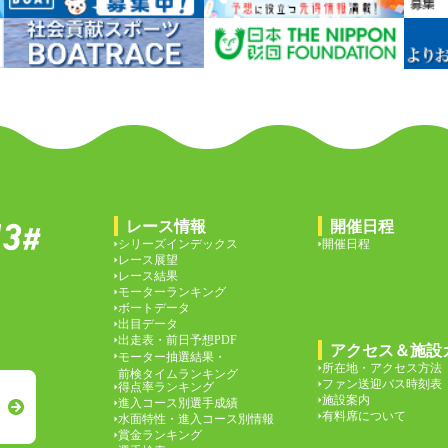
レース情報
開催日程
シリーズインデックス
開催日程
レース展望
レース結果
モーターランキング
ボートデータ
出目データ
出走表・前日予想PDF
アクセス＆施設
モーター抽選結果・
所在地・アクセス方法
前検タイムランキング
ファン送迎バス時刻表
得点率ランキング
施設案内
進入コース別選手成績
有料席について
水面特性・進入コース別情報
賞金ランキング