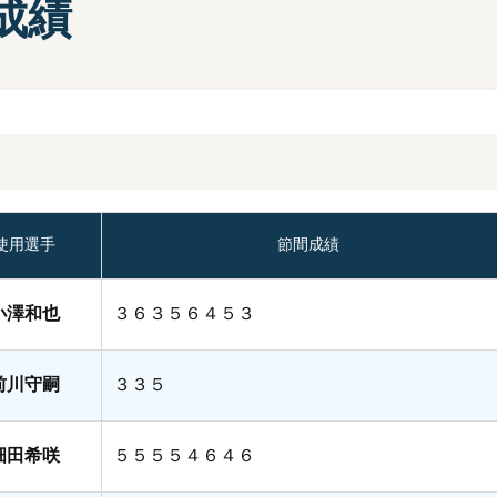
成績
部選手プロフィール一覧
手検索
キャッシュレスカード
Moooviあまがさき
ボートレース尼崎公式SNS
場内販売グッズ及び
マスコットキャラクター
紹介コーナー
使用選手
節間成績
小澤和也
３６３５６４５３
前川守嗣
３３５
畑田希咲
５５５５４６４６