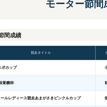
モーター節間
施設案内
兵庫支
選
前検タイムランキング
得点率ランキング
有料席について
進入コース別選手成績
節間成績
競走タイトル
スポカップ
A味覚糖杯
オールレディース競走あまがさきピンクルカップ