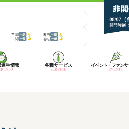
08/07
開門時刻
三国
鳴門
一般
一般
下関
若松
一般
一般
部選手情報
各種サービス
イベント・ファンサ
R INFO
SERVICE
EVENTS
部選手一覧
面特性・進入コース別情報
ネット投票キャンペーン
部選手優勝実績
金ランキング
月1プレゼント