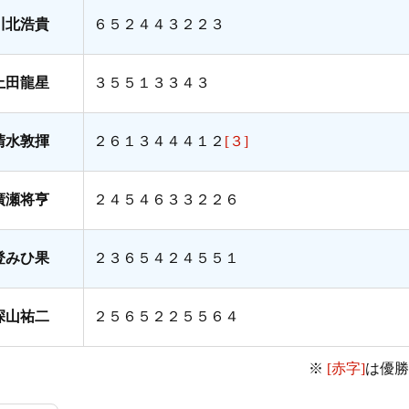
川北浩貴
６５２４４３２２３
上田龍星
３５５１３３４３
清水敦揮
２６１３４４４１２
[３]
廣瀬将亨
２４５４６３３２２６
登みひ果
２３６５４２４５５１
深山祐二
２５６５２２５５６４
※
[赤字]
は優勝