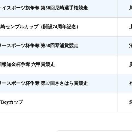
ケイスポーツ旗争奪 第58回尼崎選手権競走
尼崎センプルカップ（開設74周年記念）
リースポーツ杯争奪 第58回琴浦賞競走
8回報知金杯争奪 六甲賞競走
リースポーツ杯争奪 第37回ささはら賞競走
TBoyカップ