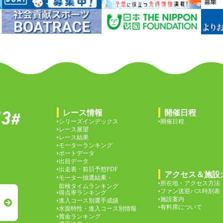
レース情報
開催日程
シリーズインデックス
開催日程
レース展望
レース結果
モーターランキング
ボートデータ
出目データ
出走表・前日予想PDF
アクセス＆施設
モーター抽選結果・
所在地・アクセス方法
前検タイムランキング
ファン送迎バス時刻表
得点率ランキング
施設案内
進入コース別選手成績
有料席について
水面特性・進入コース別情報
賞金ランキング