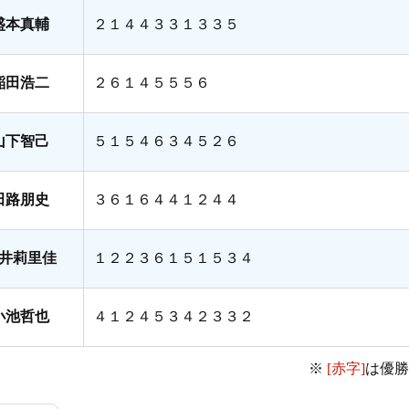
盛本真輔
２１４４３３１３３５
稲田浩二
２６１４５５５６
山下智己
５１５４６３４５２６
田路朋史
３６１６４４１２４４
井莉里佳
１２２３６１５１５３４
小池哲也
４１２４５３４２３３２
※
[赤字]
は優勝