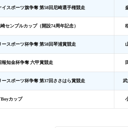
ケイスポーツ旗争奪 第58回尼崎選手権競走
尼崎センプルカップ（開設74周年記念）
リースポーツ杯争奪 第58回琴浦賞競走
8回報知金杯争奪 六甲賞競走
リースポーツ杯争奪 第37回ささはら賞競走
武
TBoyカップ