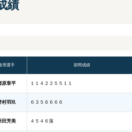
成績
部選手プロフィール一覧
手検索
キャッシュレスカード
Moooviあまがさき
ボートレース尼崎公式SNS
場内販売グッズ及び
マスコットキャラクター
紹介コーナー
使用選手
節間成績
郷原章平
１１４２２５５１１
野村羽玖
６３５６６６６
新田芳美
４５４６落