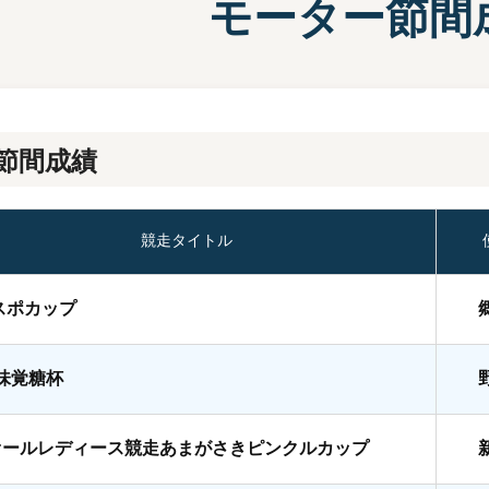
モーター節間
施設案内
兵庫支
選
前検タイムランキング
得点率ランキング
有料席について
進入コース別選手成績
節間成績
競走タイトル
スポカップ
A味覚糖杯
オールレディース競走あまがさきピンクルカップ