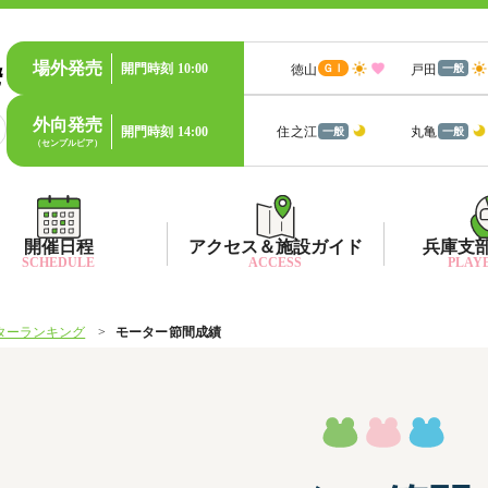
場外発売
開門時刻
10:00
徳山
戸田
ＧⅠ
一般
外向発売
開門時刻
14:00
住之江
丸亀
一般
一般
（センプルピア）
開催日程
アクセス＆施設ガイド
兵庫支
SCHEDULE
ACCESS
PLAYE
ターランキング
モーター節間成績
出目データ
所在地・アクセス方法
兵庫支
水
出走表・前日予想PDF
ファン送迎バス時刻表
兵庫支
賞
モーター抽選結果・