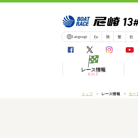
Language
En
簡
繁
한
レース情報
RACE
トップ
レース情報
モー
シリーズインデックス
レース展望