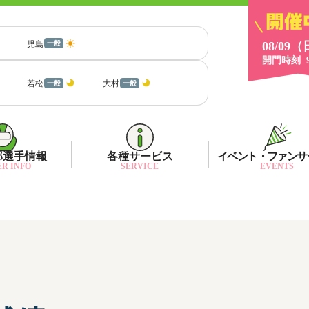
児島
一般
08/09
開門時刻
若松
大村
一般
一般
部選手情報
各種サービス
イベント・ファンサ
R INFO
SERVICE
EVENTS
部選手一覧
面特性・進入コース別情報
ネット投票キャンペーン
部選手優勝実績
金ランキング
月1プレゼント