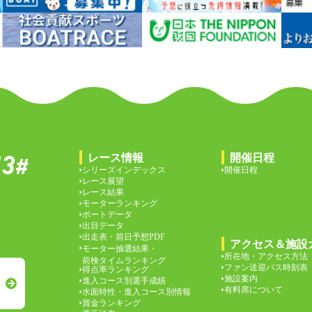
レース情報
開催日程
シリーズインデックス
開催日程
レース展望
レース結果
モーターランキング
ボートデータ
出目データ
出走表・前日予想PDF
アクセス＆施設
モーター抽選結果・
所在地・アクセス方法
前検タイムランキング
ファン送迎バス時刻表
得点率ランキング
施設案内
進入コース別選手成績
有料席について
水面特性・進入コース別情報
賞金ランキング