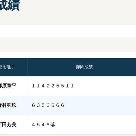
成績
部選手プロフィール一覧
手検索
キャッシュレスカード
Moooviあまがさき
ボートレース尼崎公式SNS
場内販売グッズ及び
マスコットキャラクター
紹介コーナー
使用選手
節間成績
郷原章平
１１４２２５５１１
野村羽玖
６３５６６６６
新田芳美
４５４６落