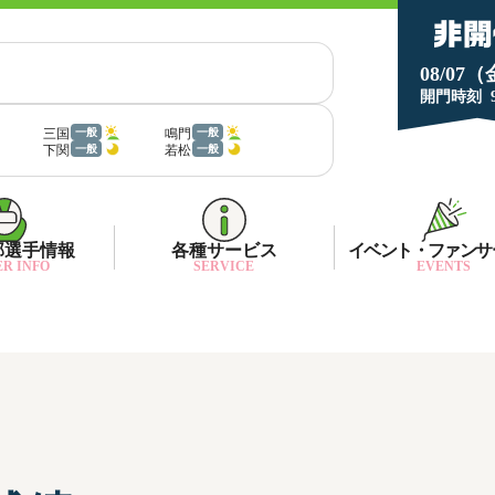
08/07
開門時刻
三国
鳴門
一般
一般
下関
若松
一般
一般
部選手情報
各種サービス
イベント・ファンサ
R INFO
SERVICE
EVENTS
部選手一覧
面特性・進入コース別情報
ネット投票キャンペーン
部選手優勝実績
金ランキング
月1プレゼント