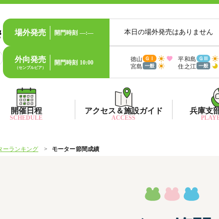
場外発売
本日の場外発売はありません
開門時刻
—:—
外向発売
徳山
平和島
ＧⅠ
ＧⅢ
開門時刻
10:00
宮島
住之江
一般
一般
（センプルピア）
開催日程
アクセス＆施設ガイド
兵庫支
SCHEDULE
ACCESS
PLAYE
ターランキング
モーター節間成績
出目データ
所在地・アクセス方法
兵庫支
水
出走表・前日予想PDF
ファン送迎バス時刻表
兵庫支
賞
モーター抽選結果・