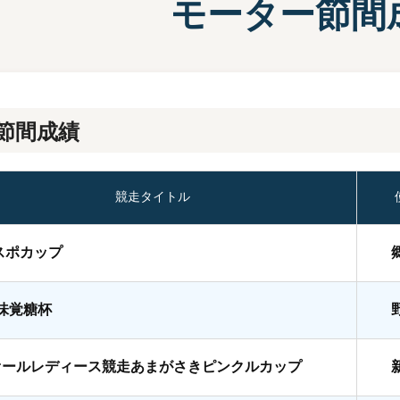
モーター節間
施設案内
兵庫支
選
前検タイムランキング
得点率ランキング
有料席について
進入コース別選手成績
節間成績
競走タイトル
スポカップ
A味覚糖杯
オールレディース競走あまがさきピンクルカップ