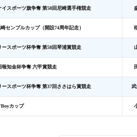
ケイスポーツ旗争奪 第58回尼崎選手権競走
尼崎センプルカップ（開設74周年記念）
リースポーツ杯争奪 第58回琴浦賞競走
8回報知金杯争奪 六甲賞競走
リースポーツ杯争奪 第37回ささはら賞競走
武
TBoyカップ