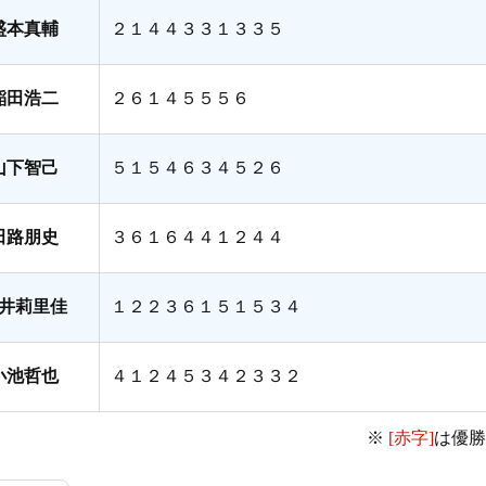
盛本真輔
２１４４３３１３３５
稲田浩二
２６１４５５５６
山下智己
５１５４６３４５２６
田路朋史
３６１６４４１２４４
井莉里佳
１２２３６１５１５３４
小池哲也
４１２４５３４２３３２
※
[赤字]
は優勝