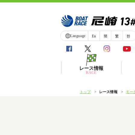
Language
En
簡
繁
한
レース情報
RACE
トップ
レース情報
モー
シリーズインデックス
レース展望