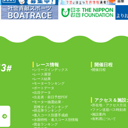
レース情報
開催日程
シリーズインデックス
開催日程
レース展望
レース結果
モーターランキング
ボートデータ
出目データ
出走表・前日予想PDF
アクセス＆施設
モーター抽選結果・
所在地・アクセス方法
前検タイムランキング
ファン送迎バス時刻表
得点率ランキング
施設案内
進入コース別選手成績
有料席について
水面特性・進入コース別情報
賞金ランキング