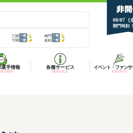
08/07
開門時刻
三国
鳴門
一般
一般
下関
若松
一般
一般
部選手情報
各種サービス
イベント・ファンサ
R INFO
SERVICE
EVENTS
部選手一覧
面特性・進入コース別情報
ネット投票キャンペーン
部選手優勝実績
金ランキング
月1プレゼント