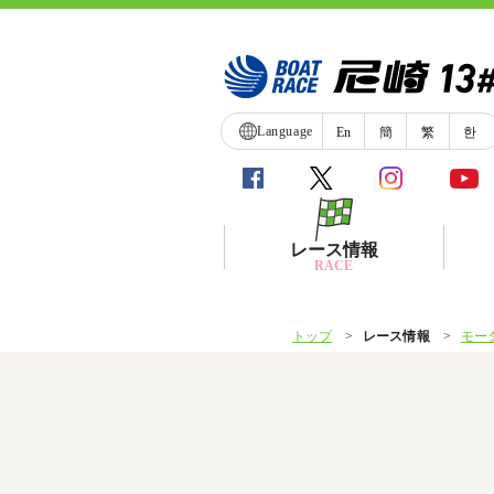
Language
En
簡
繁
한
レース情報
RACE
トップ
レース情報
モー
シリーズインデックス
レース展望