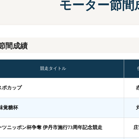
モーター節間
施設案内
兵庫支
選
前検タイムランキング
得点率ランキング
有料席について
進入コース別選手成績
節間成績
競走タイトル
スポカップ
A味覚糖杯
ーツニッポン杯争奪 伊丹市施行73周年記念競走
庄