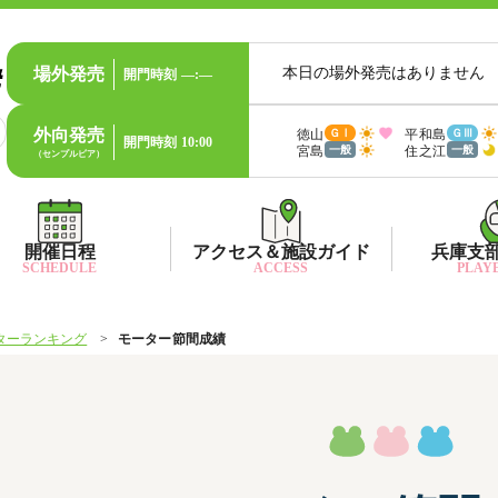
場外発売
本日の場外発売はありません
開門時刻
—:—
外向発売
徳山
平和島
ＧⅠ
ＧⅢ
開門時刻
10:00
宮島
住之江
一般
一般
（センプルピア）
開催日程
アクセス＆施設ガイド
兵庫支
SCHEDULE
ACCESS
PLAYE
ターランキング
モーター節間成績
出目データ
所在地・アクセス方法
兵庫支
水
出走表・前日予想PDF
ファン送迎バス時刻表
兵庫支
賞
モーター抽選結果・