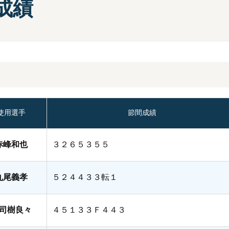
成績
部選手プロフィール一覧
手検索
キャッシュレスカード
Moooviあまがさき
ボートレース尼崎公式SNS
場内販売グッズ及び
マスコットキャラクター
紹介コーナー
使用選手
節間成績
赤峰和也
３２６５３５５
丸尾義孝
５２４４３３転１
司樹良々
４５１３３Ｆ４４３