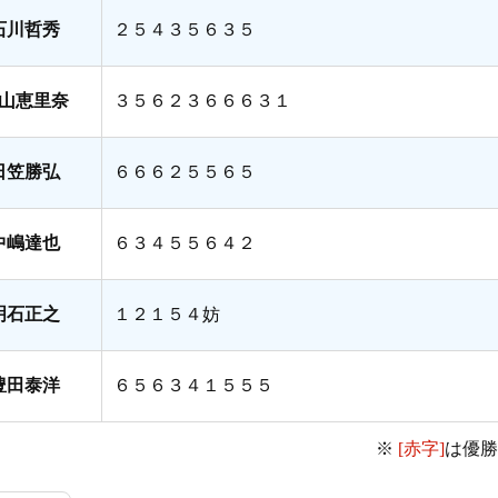
石川哲秀
２５４３５６３５
山恵里奈
３５６２３６６６３１
日笠勝弘
６６６２５５６５
中嶋達也
６３４５５６４２
明石正之
１２１５４妨
豊田泰洋
６５６３４１５５５
※
[赤字]
は優勝