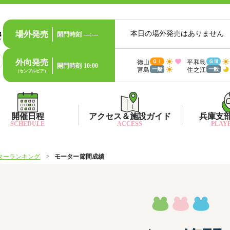
場外発売
本日の場外発売はありません
開門時刻
—:—
外向発売
徳山
平和島
ＧⅠ
ＧⅢ
開門時刻
10:00
宮島
住之江
一般
一般
（センプルピア）
開催日程
アクセス＆施設ガイド
兵庫支
SCHEDULE
ACCESS
PLAYE
ターランキング
モーター節間成績
出目データ
所在地・アクセス方法
兵庫支
水
出走表・前日予想PDF
ファン送迎バス時刻表
兵庫支
賞
モーター抽選結果・