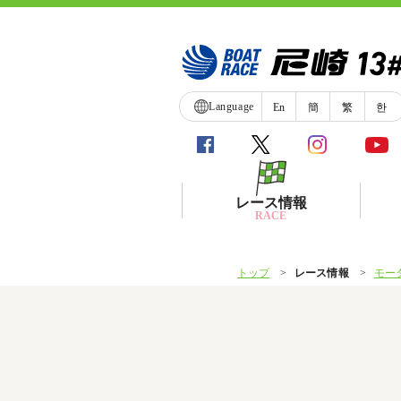
Language
En
簡
繁
한
レース情報
RACE
トップ
レース情報
モー
シリーズインデックス
レース展望