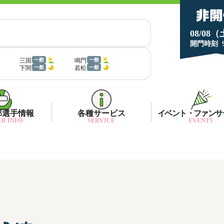
08/08
開門時刻
三国
鳴門
一般
一般
下関
若松
一般
一般
部選手情報
各種サービス
イベント・ファンサ
R INFO
SERVICE
EVENTS
部選手一覧
面特性・進入コース別情報
ネット投票キャンペーン
部選手優勝実績
金ランキング
月1プレゼント