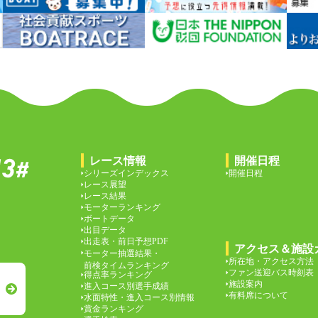
レース情報
開催日程
シリーズインデックス
開催日程
レース展望
レース結果
モーターランキング
ボートデータ
出目データ
出走表・前日予想PDF
アクセス＆施設
モーター抽選結果・
所在地・アクセス方法
前検タイムランキング
ファン送迎バス時刻表
得点率ランキング
施設案内
進入コース別選手成績
有料席について
水面特性・進入コース別情報
賞金ランキング