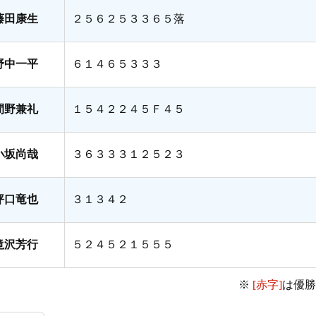
藤田康生
２５６２５３３６５落
野中一平
６１４６５３３３
間野兼礼
１５４２２４５Ｆ４５
小坂尚哉
３６３３３１２５２３
坪口竜也
３１３４２
滝沢芳行
５２４５２１５５５
※
[赤字]
は優勝