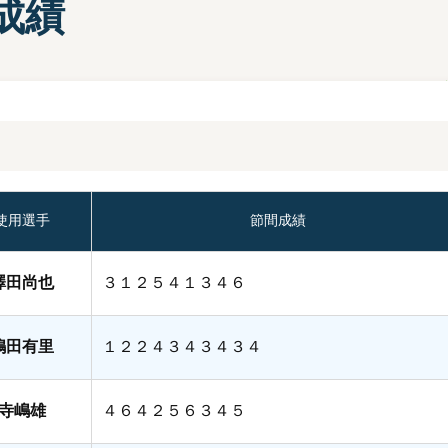
成績
部選手プロフィール一覧
手検索
キャッシュレスカード
Moooviあまがさき
ボートレース尼崎公式SNS
場内販売グッズ及び
マスコットキャラクター
紹介コーナー
使用選手
節間成績
澤田尚也
３１２５４１３４６
嶋田有里
１２２４３４３４３４
寺嶋雄
４６４２５６３４５