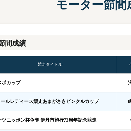
モーター節間
施設案内
兵庫支
選
前検タイムランキング
得点率ランキング
有料席について
進入コース別選手成績
節間成績
競走タイトル
スポカップ
オールレディース競走あまがさきピンクルカップ
ーツニッポン杯争奪 伊丹市施行73周年記念競走