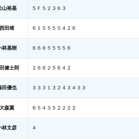
松山裕基
５Ｆ５２３６３
西田靖
６１５５５５４２６
小林基樹
６６６５５５５６
田健士郎
２６６２５６４２
篠田優也
３３３１３２４３４３３
大森翼
６５４３５２２２２
小林文彦
４