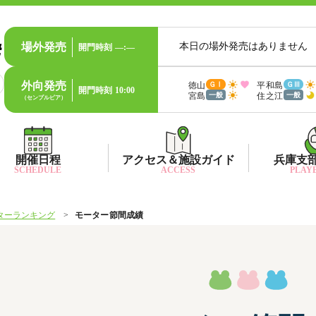
場外発売
本日の場外発売はありません
開門時刻
—:—
外向発売
徳山
平和島
ＧⅠ
ＧⅢ
開門時刻
10:00
宮島
住之江
一般
一般
（センプルピア）
開催日程
アクセス＆施設ガイド
兵庫支
SCHEDULE
ACCESS
PLAYE
ターランキング
モーター節間成績
出目データ
所在地・アクセス方法
兵庫支
水
出走表・前日予想PDF
ファン送迎バス時刻表
兵庫支
賞
モーター抽選結果・