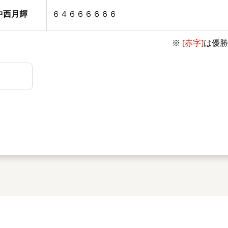
中西月輝
６４６６６６６６
※
[赤字]
は優勝