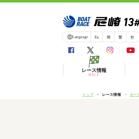
Language
En
簡
繁
한
レース情報
RACE
トップ
レース情報
モー
シリーズインデックス
レース展望