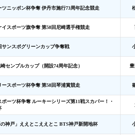
ーツニッポン杯争奪 伊丹市施行73周年記念競走
ケイスポーツ旗争奪 第58回尼崎選手権競走
7回サンスポグリーンカップ争奪戦
尼崎センプルカップ（開設74周年記念）
豊
リースポーツ杯争奪 第58回琴浦賞競走
スポーツ杯争奪 ルーキーシリーズ第11戦スカパー！・
杯
面の神戸」ええとこええとこ BTS神戸新開地杯