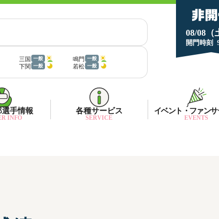
08/08
開門時刻
三国
鳴門
一般
一般
下関
若松
一般
一般
部選手情報
各種サービス
イベント・ファンサ
R INFO
SERVICE
EVENTS
部選手一覧
面特性・進入コース別情報
ネット投票キャンペーン
部選手優勝実績
金ランキング
月1プレゼント