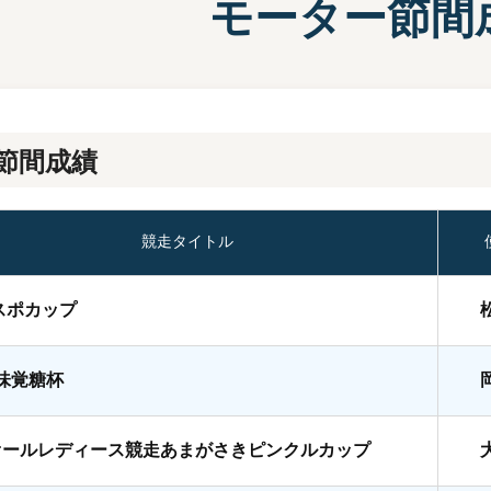
モーター節間
施設案内
兵庫支
選
前検タイムランキング
得点率ランキング
有料席について
進入コース別選手成績
節間成績
競走タイトル
スポカップ
A味覚糖杯
オールレディース競走あまがさきピンクルカップ