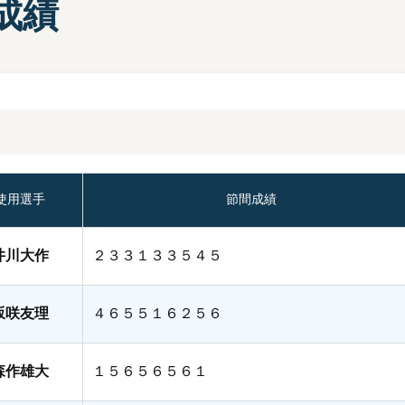
成績
部選手プロフィール一覧
手検索
キャッシュレスカード
Moooviあまがさき
ボートレース尼崎公式SNS
場内販売グッズ及び
マスコットキャラクター
紹介コーナー
使用選手
節間成績
井川大作
２３３１３３５４５
坂咲友理
４６５５１６２５６
森作雄大
１５６５６５６１