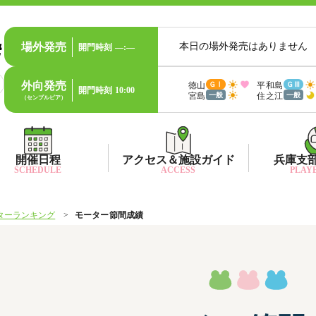
場外発売
本日の場外発売はありません
開門時刻
—:—
外向発売
徳山
平和島
ＧⅠ
ＧⅢ
開門時刻
10:00
宮島
住之江
一般
一般
（センプルピア）
開催日程
アクセス＆施設ガイド
兵庫支
SCHEDULE
ACCESS
PLAYE
ターランキング
モーター節間成績
出目データ
所在地・アクセス方法
兵庫支
水
出走表・前日予想PDF
ファン送迎バス時刻表
兵庫支
賞
モーター抽選結果・