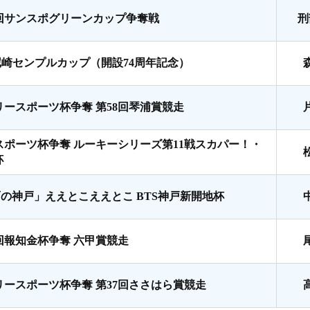
7回サンスポグリーンカップ争奪戦
刑
尼崎センプルカップ（開設74周年記念）
リースポーツ杯争奪 第58回琴浦賞競走
スポーツ杯争奪 ルーキーシリーズ第11戦スカパー！・
杯
面の神戸」ええとこええとこ BTS神戸新開地杯
8回報知金杯争奪 六甲賞競走
リースポーツ杯争奪 第37回ささはら賞競走