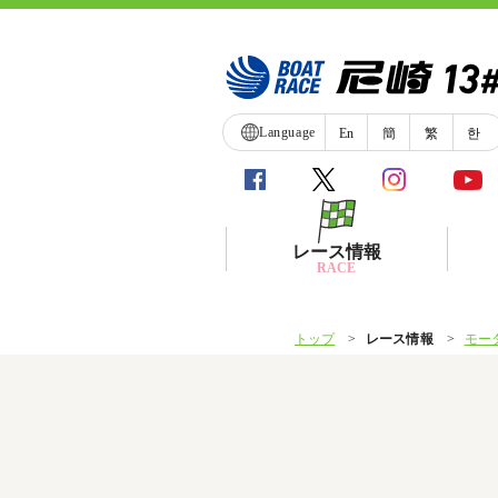
Language
En
簡
繁
한
レース情報
RACE
トップ
レース情報
モー
シリーズインデックス
レース展望