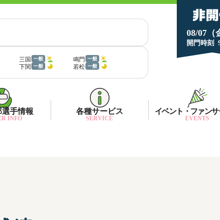
08/07
開門時刻
三国
鳴門
一般
一般
下関
若松
一般
一般
部選手情報
各種サービス
イベント・ファンサ
R INFO
SERVICE
EVENTS
部選手一覧
面特性・進入コース別情報
ネット投票キャンペーン
部選手優勝実績
金ランキング
月1プレゼント