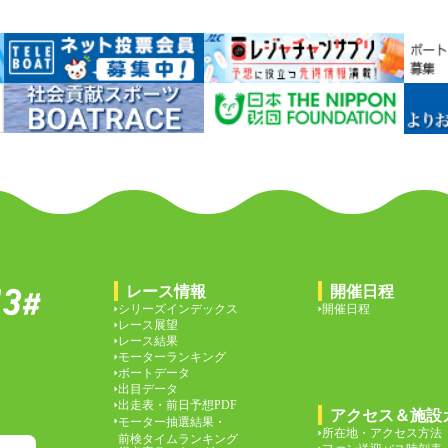
レース情報
開催日程
シリーズインデックス
開催日程
レース展望
レース結果
モーターランキング
ボートデータ
出目データ
出走表・前日予想PDF
アクセス＆施設
モーター抽選結果・
所在地・アクセス方法
前検タイムランキング