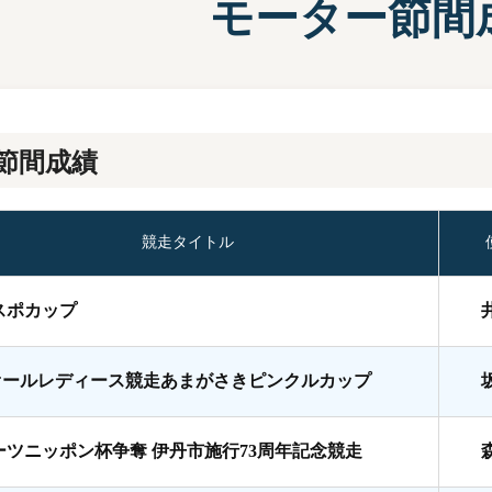
モーター節間
施設案内
兵庫支
選
前検タイムランキング
得点率ランキング
有料席について
進入コース別選手成績
節間成績
競走タイトル
スポカップ
オールレディース競走あまがさきピンクルカップ
ーツニッポン杯争奪 伊丹市施行73周年記念競走