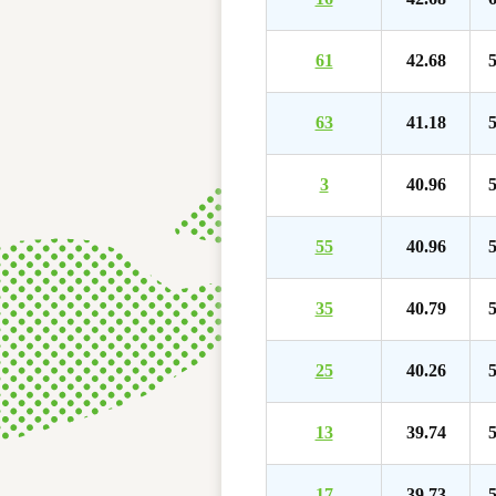
61
42.68
5
63
41.18
5
3
40.96
5
55
40.96
5
35
40.79
5
25
40.26
5
13
39.74
5
17
39.73
5