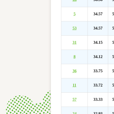
5
34.57
5
53
34.57
5
31
34.15
5
8
34.12
5
36
33.75
5
11
33.72
5
57
33.33
5
24
32.93
5