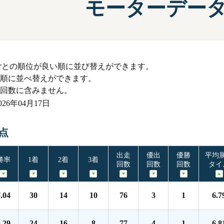
モーターデー
施設案内
兵庫支
選
前検タイムランキング
得点率ランキング
有料席について
進入コース別選手成績
ごとの順位が良い順に並び替えができます。
順に並べ替えができます。
回数に含みません。
6年04月17日
時点
出走
優出
優勝
平均
勝率
1着
2着
3着
回数
回数
回数
タイ
.04
30
14
10
76
3
1
6.7
.29
24
16
8
77
4
1
6.8