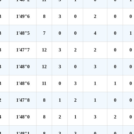
3
1'49"6
8
3
0
2
0
0
3
1'48"5
7
0
0
4
0
1
3
1'47"7
12
3
2
2
0
0
3
1'48"0
12
3
0
3
0
0
3
1'48"6
11
0
3
1
1
0
2
1'47"8
8
1
2
1
0
0
4
1'48"0
8
2
1
3
2
0
4
1'48"1
8
3
3
0
0
0