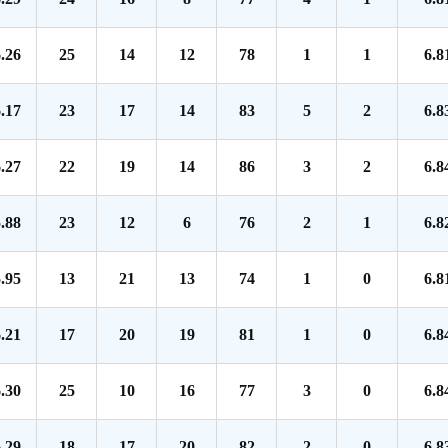
.26
25
14
12
78
1
1
6.8
.17
23
17
14
83
5
2
6.8
.27
22
19
14
86
3
2
6.8
.88
23
12
6
76
2
1
6.8
.95
13
21
13
74
1
0
6.8
.21
17
20
19
81
1
0
6.8
.30
25
10
16
77
3
0
6.8
.29
18
17
20
82
2
0
6.8