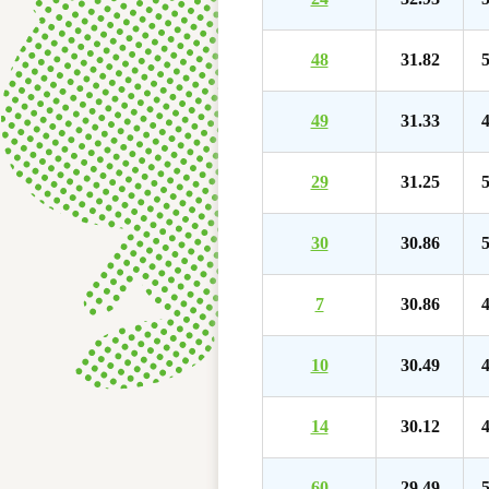
48
31.82
5
49
31.33
4
29
31.25
5
30
30.86
5
7
30.86
4
10
30.49
4
14
30.12
4
60
29.49
5