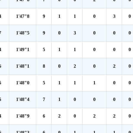
4
1'47"8
9
1
1
0
3
0
7
1'48"5
9
0
3
0
0
0
4
1'49"1
5
1
1
0
0
0
6
1'48"1
8
0
2
0
2
0
5
1'48"0
5
1
1
1
0
0
5
1'48"4
7
1
0
0
0
0
4
1'48"9
6
2
0
2
2
0
6
1'48"3
6
0
1
1
1
0