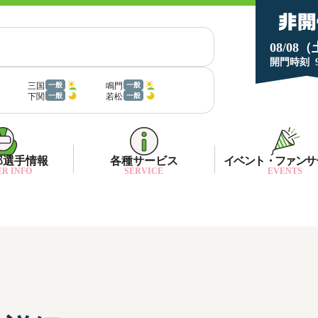
08/08
開門時刻
三国
鳴門
一般
一般
下関
若松
一般
一般
部選手情報
各種サービス
イベント・ファンサ
R INFO
SERVICE
EVENTS
部選手一覧
面特性・進入コース別情報
ネット投票キャンペーン
部選手優勝実績
金ランキング
月1プレゼント