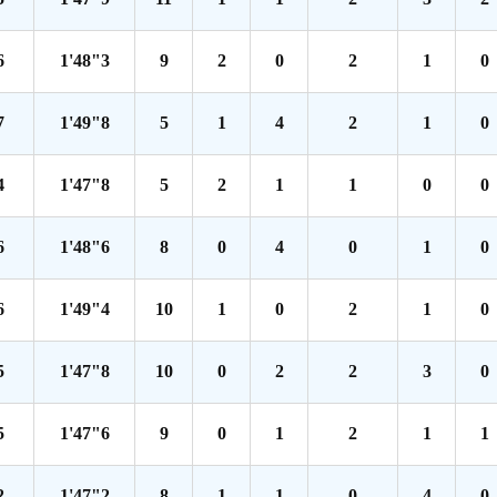
6
1'48"3
9
2
0
2
1
0
7
1'49"8
5
1
4
2
1
0
4
1'47"8
5
2
1
1
0
0
6
1'48"6
8
0
4
0
1
0
6
1'49"4
10
1
0
2
1
0
5
1'47"8
10
0
2
2
3
0
5
1'47"6
9
0
1
2
1
1
2
1'47"2
8
1
1
0
4
0