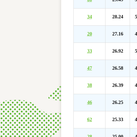
34
28.24
5
20
27.16
4
33
26.92
5
47
26.58
4
38
26.39
4
46
26.25
4
62
25.33
4
28
25.00
4