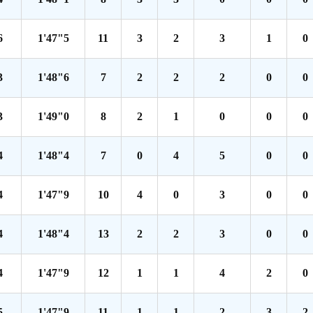
6
1'47"5
11
3
2
3
1
0
3
1'48"6
7
2
2
2
0
0
3
1'49"0
8
2
1
0
0
0
4
1'48"4
7
0
4
5
0
0
4
1'47"9
10
4
0
3
0
0
4
1'48"4
13
2
2
3
0
0
4
1'47"9
12
1
1
4
2
0
5
1'47"9
11
1
1
2
3
2