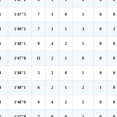
5
1'47"5
7
3
0
1
0
0
8
1'49"1
7
1
1
3
0
1
5
1'48"1
8
4
2
1
0
0
4
1'47"8
11
2
1
0
0
0
4
1'48"1
5
2
0
1
0
0
4
1'48"1
6
2
1
2
1
0
3
1'48"0
6
4
2
2
0
0
7
1'47"8
7
0
0
2
0
0