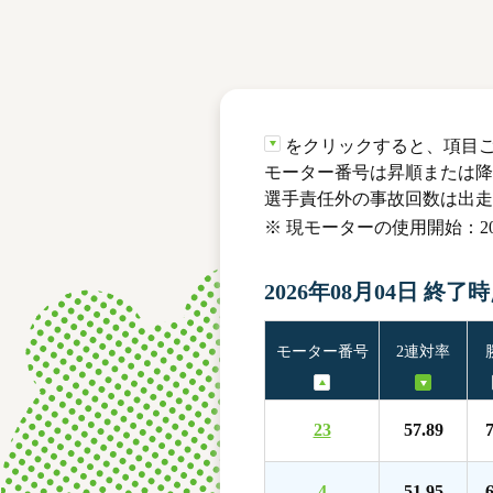
レース結果
モーターランキング
ボートデータ
をクリックすると、項目
モーター番号は昇順または降
選手責任外の事故回数は出走
※ 現モーターの使用開始：202
2026年08月04日 終了
モーター番号
2連対率
23
57.89
7
4
51.95
6