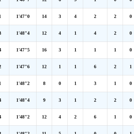
1
1'47"0
14
3
4
2
2
0
3
1'48"4
12
4
1
4
2
0
4
1'47"5
16
3
1
1
1
0
2
1'47"6
12
1
1
6
2
1
1
1'48"2
8
0
1
3
1
0
4
1'48"4
9
3
1
2
2
0
4
1'48"2
12
4
2
6
1
0
3
1'48"2
11
5
1
0
0
1