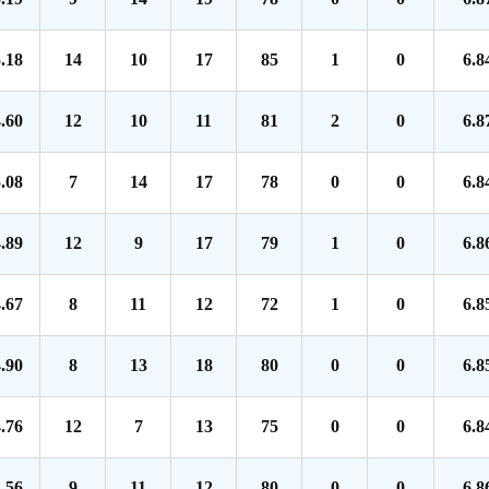
.18
14
10
17
85
1
0
6.8
.60
12
10
11
81
2
0
6.8
.08
7
14
17
78
0
0
6.8
.89
12
9
17
79
1
0
6.8
.67
8
11
12
72
1
0
6.8
.90
8
13
18
80
0
0
6.8
.76
12
7
13
75
0
0
6.8
.56
9
11
12
80
0
0
6.8