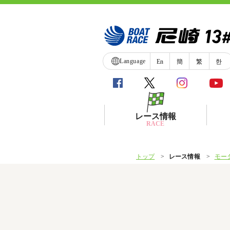
Language
En
簡
繁
한
レース情報
RACE
トップ
レース情報
モー
シリーズインデックス
レース展望