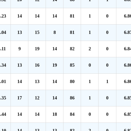
.23
14
14
14
81
1
0
6.8
.04
13
15
8
81
1
0
6.8
.11
9
19
14
82
2
0
6.8
.34
13
16
19
85
0
0
6.8
.01
14
13
14
80
1
1
6.8
.35
17
12
14
86
1
0
6.8
.44
14
14
18
84
0
0
6.8
.10
14
13
13
82
2
0
6.8