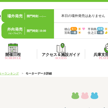
場外発売
本日の場外発売はありません
開門時刻
—:—
外向発売
徳山
平和島
ＧⅠ
ＧⅢ
開門時刻
10:00
宮島
住之江
一般
一般
（センプルピア）
開催日程
アクセス＆施設ガイド
兵庫支
SCHEDULE
ACCESS
PLAYE
ターランキング
モーターデータ詳細
出目データ
所在地・アクセス方法
兵庫支
水
出走表・前日予想PDF
ファン送迎バス時刻表
兵庫支
賞
モーター抽選結果・