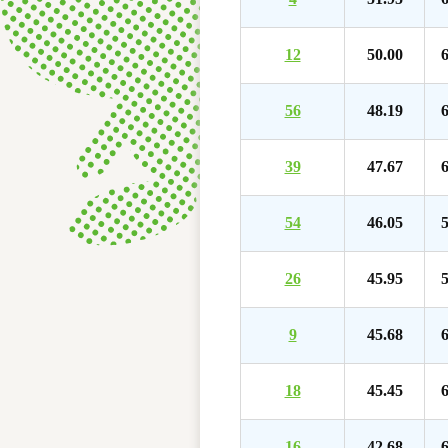
12
50.00
6
56
48.19
6
39
47.67
6
54
46.05
5
26
45.95
5
9
45.68
6
18
45.45
6
16
42.68
6