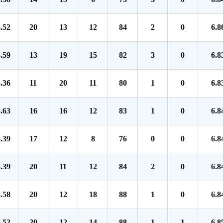
.52
20
13
12
84
2
0
6.8
.59
13
19
15
82
3
0
6.8
.36
11
20
11
80
1
0
6.8
.63
16
16
12
83
1
0
6.8
.39
17
12
8
76
0
0
6.8
.39
20
11
12
84
2
0
6.8
.58
20
12
18
88
1
0
6.8
.52
20
12
14
88
1
1
6.8