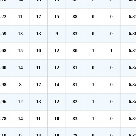
.22
11
17
15
88
0
0
6.8
.59
13
13
9
83
0
0
6.8
.08
15
10
12
80
1
1
6.8
.00
14
11
12
81
0
0
6.8
.98
8
17
14
81
1
0
6.8
.96
12
13
12
82
1
0
6.8
.78
14
11
10
83
1
0
6.8
.19
9
14
19
78
0
0
6.8