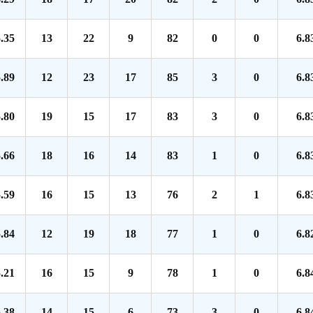
.35
13
22
9
82
0
0
6.8
.89
12
23
17
85
3
0
6.8
.80
19
15
17
83
3
0
6.8
.66
18
16
14
83
1
0
6.8
.59
16
15
13
76
2
1
6.8
.84
12
19
18
77
1
0
6.8
.21
16
15
9
78
1
0
6.8
.38
14
15
6
73
3
0
6.8