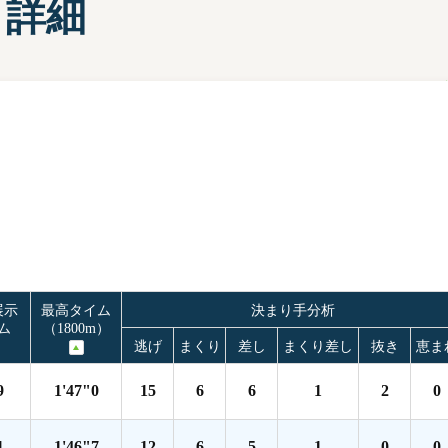
タ詳細
部選手プロフィール一覧
手検索
キャッシュレスカード
Moooviあまがさき
ボートレース尼崎公式SNS
場内販売グッズ及び
マスコットキャラクター
紹介コーナー
展示
最高タイム
決まり手分析
ム
（1800m）
逃げ
まくり
差し
まくり差し
抜き
恵ま
9
1'47"0
15
6
6
1
2
0
1
1'46"7
12
6
5
1
0
0