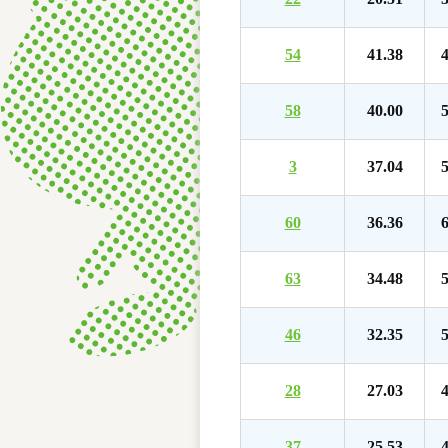
54
41.38
4
58
40.00
5
3
37.04
5
60
36.36
6
63
34.48
5
46
32.35
5
28
27.03
4
37
25.53
4