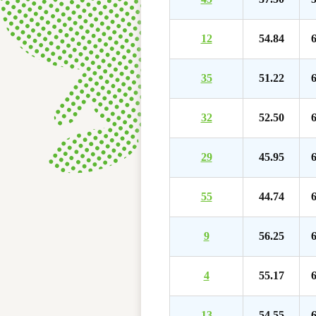
12
54.84
6
35
51.22
6
32
52.50
6
29
45.95
6
55
44.74
6
9
56.25
6
4
55.17
6
13
54.55
6