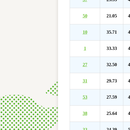
50
21.05
4
10
35.71
4
1
33.33
4
27
32.50
4
31
29.73
4
53
27.59
4
38
25.64
4
33
24.39
5