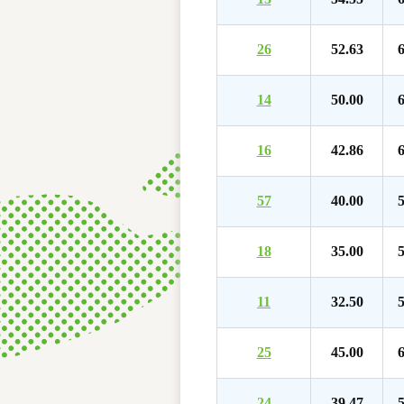
26
52.63
6
14
50.00
6
16
42.86
6
57
40.00
5
18
35.00
5
11
32.50
5
25
45.00
6
24
39.47
5