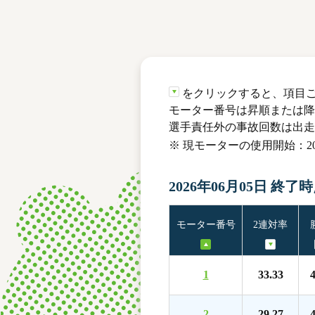
レース結果
モーターランキング
ボートデータ
をクリックすると、項目
モーター番号は昇順または降
選手責任外の事故回数は出走
※ 現モーターの使用開始：202
2026年06月05日 終了
モーター番号
2連対率
1
33.33
4
2
29.27
4