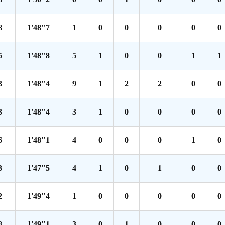
8
1'48"7
1
0
0
0
0
0
5
1'48"8
5
1
0
0
1
1
3
1'48"4
9
1
2
2
0
0
3
1'48"4
3
1
0
0
0
0
6
1'48"1
4
0
0
0
1
0
3
1'47"5
4
1
0
1
0
0
2
1'49"4
1
0
0
0
0
0
8
1'49"1
3
0
1
0
0
0