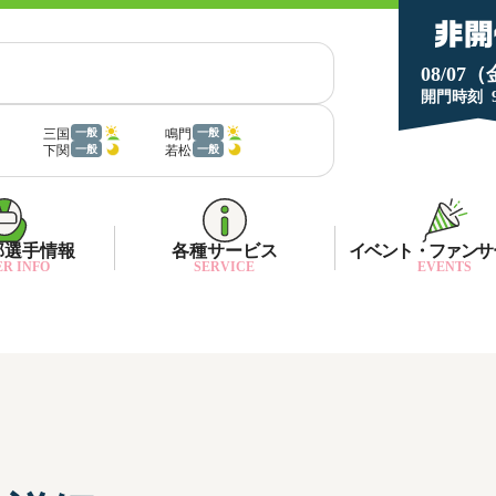
08/07
開門時刻
三国
鳴門
一般
一般
下関
若松
一般
一般
部選手情報
各種サービス
イベント・ファンサ
R INFO
SERVICE
EVENTS
部選手一覧
面特性・進入コース別情報
ネット投票キャンペーン
部選手優勝実績
金ランキング
月1プレゼント