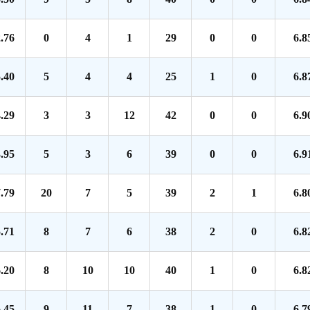
.76
0
4
1
29
0
0
6.8
.40
5
4
4
25
1
0
6.8
.29
3
3
12
42
0
0
6.9
.95
5
3
6
39
0
0
6.9
.79
20
7
5
39
2
1
6.8
.71
8
7
6
38
2
0
6.8
.20
8
10
10
40
1
0
6.8
.45
9
11
7
38
1
0
6.7