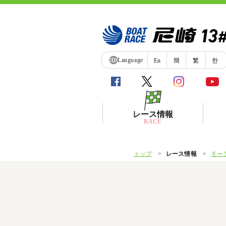
Language
En
簡
繁
한
レース情報
RACE
トップ
レース情報
モー
シリーズインデックス
レース展望