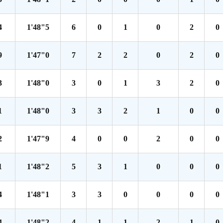
4
1'48"5
6
0
1
0
2
0
9
1'47"0
7
2
2
0
2
0
3
1'48"0
3
0
1
3
2
0
1
1'48"0
3
3
2
1
0
0
2
1'47"9
4
0
0
2
0
0
1
1'48"2
5
3
1
0
0
0
4
1'48"1
3
3
0
0
0
0
4
1'48"2
4
1
1
2
1
0