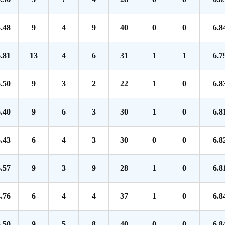
.48
9
4
9
40
0
0
6.8
.81
13
4
6
31
1
1
6.7
.50
9
3
2
22
1
0
6.8
.40
9
6
3
30
1
0
6.8
.43
6
4
3
30
0
0
6.8
.57
9
3
9
28
1
0
6.8
.76
6
4
4
37
1
0
6.8
.50
9
5
8
40
0
0
6.8