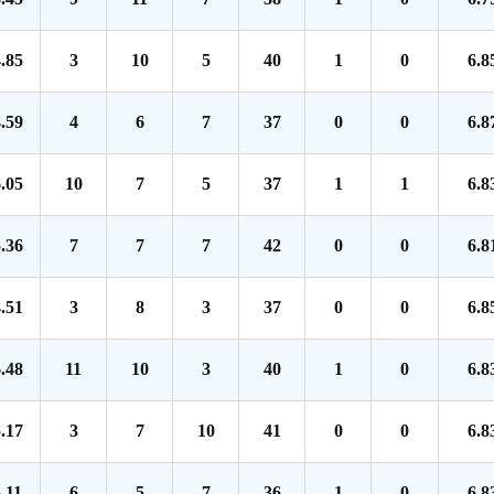
.85
3
10
5
40
1
0
6.8
.59
4
6
7
37
0
0
6.8
.05
10
7
5
37
1
1
6.8
.36
7
7
7
42
0
0
6.8
.51
3
8
3
37
0
0
6.8
.48
11
10
3
40
1
0
6.8
.17
3
7
10
41
0
0
6.8
.11
6
5
7
36
1
0
6.8