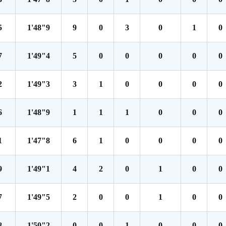
5
1'48"9
9
0
3
0
1
0
7
1'49"4
5
0
0
0
0
0
2
1'49"3
3
1
0
0
0
0
6
1'48"9
1
1
1
0
0
0
1
1'47"8
6
1
0
0
0
0
9
1'49"1
4
2
0
1
0
0
7
1'49"5
2
0
0
1
0
0
8
1'50"2
0
0
1
0
0
0