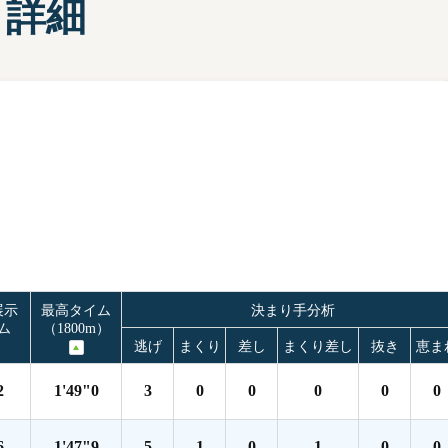
タ詳細
部選手プロフィール一覧
手検索
キャッシュレスカード
Moooviあまがさき
ボートレース尼崎公式SNS
場内販売グッズ及び
マスコットキャラクター
紹介コーナー
展示
最高タイム
決まり手分析
ム
（1800m）
逃げ
まくり
差し
まくり差し
抜き
恵ま
2
1'49"0
3
0
0
0
0
0
6
1'47"9
5
1
0
1
0
0