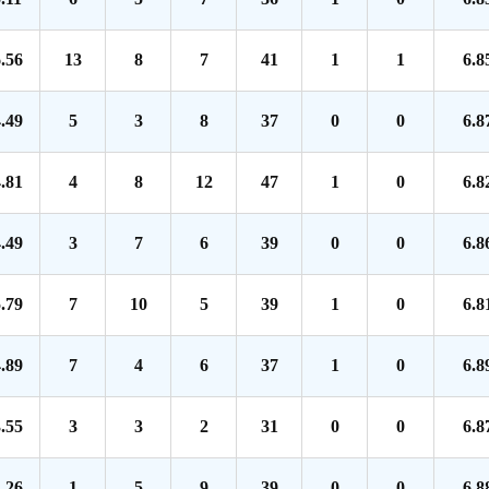
.56
13
8
7
41
1
1
6.8
.49
5
3
8
37
0
0
6.8
.81
4
8
12
47
1
0
6.8
.49
3
7
6
39
0
0
6.8
.79
7
10
5
39
1
0
6.8
.89
7
4
6
37
1
0
6.8
.55
3
3
2
31
0
0
6.8
.26
1
5
9
39
0
0
6.8