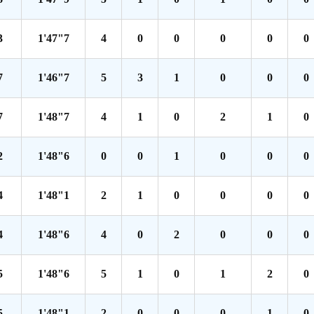
3
1'47"7
4
0
0
0
0
0
7
1'46"7
5
3
1
0
0
0
7
1'48"7
4
1
0
2
1
0
2
1'48"6
0
0
1
0
0
0
4
1'48"1
2
1
0
0
0
0
4
1'48"6
4
0
2
0
0
0
5
1'48"6
5
1
0
1
2
0
5
1'48"1
2
0
0
0
1
0