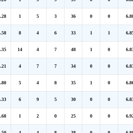
.28
1
5
3
36
0
0
6.8
.58
8
4
6
33
1
1
6.8
.35
14
4
7
48
1
0
6.8
.21
4
7
7
34
0
0
6.8
.80
5
4
8
35
1
0
6.8
.33
6
9
5
30
0
0
6.8
.68
1
2
0
25
0
0
6.9
.50
4
4
8
38
0
0
6.8