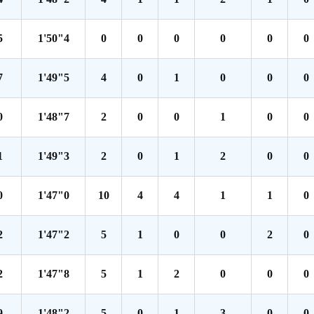
5
1'50"4
0
0
0
0
0
0
7
1'49"5
4
0
1
0
0
0
0
1'48"7
2
0
0
1
0
0
1
1'49"3
2
0
1
2
0
0
0
1'47"0
10
4
4
1
1
0
2
1'47"2
5
1
0
0
2
0
2
1'47"8
5
1
2
0
0
0
9
1'48"2
5
0
1
3
0
0