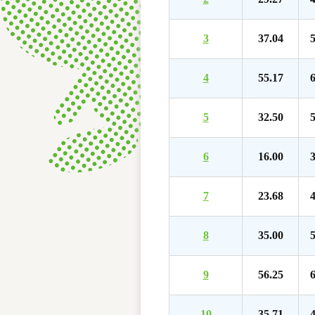
3
37.04
5
4
55.17
6
5
32.50
5
6
16.00
3
7
23.68
4
8
35.00
5
9
56.25
6
10
35.71
4