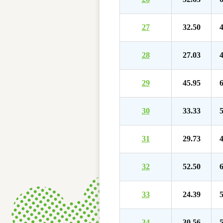
27
32.50
4
28
27.03
4
29
45.95
6
30
33.33
5
31
29.73
4
32
52.50
6
33
24.39
5
34
30.56
5