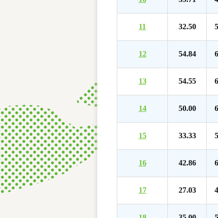
11
32.50
5
12
54.84
6
13
54.55
6
14
50.00
6
15
33.33
5
16
42.86
6
17
27.03
4
18
35.00
5