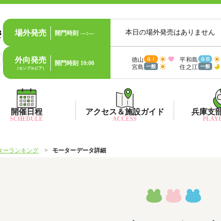
場外発売
本日の場外発売はありません
開門時刻
—:—
外向発売
徳山
平和島
ＧⅠ
ＧⅢ
開門時刻
10:00
宮島
住之江
一般
一般
（センプルピア）
開催日程
アクセス＆施設ガイド
兵庫支
SCHEDULE
ACCESS
PLAYE
ターランキング
モーターデータ詳細
出目データ
所在地・アクセス方法
兵庫支
水
出走表・前日予想PDF
ファン送迎バス時刻表
兵庫支
賞
モーター抽選結果・