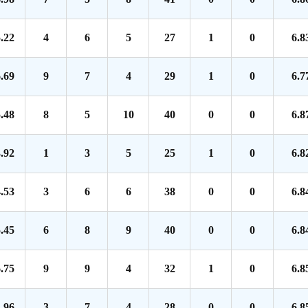
.22
4
6
5
27
1
0
6.8
.69
9
7
4
29
1
0
6.7
.48
8
5
10
40
0
0
6.8
.92
1
3
5
25
1
0
6.8
.53
3
6
6
38
0
0
6.8
.45
6
8
9
40
0
0
6.8
.75
9
9
4
32
1
0
6.8
.96
3
7
4
28
0
0
6.8