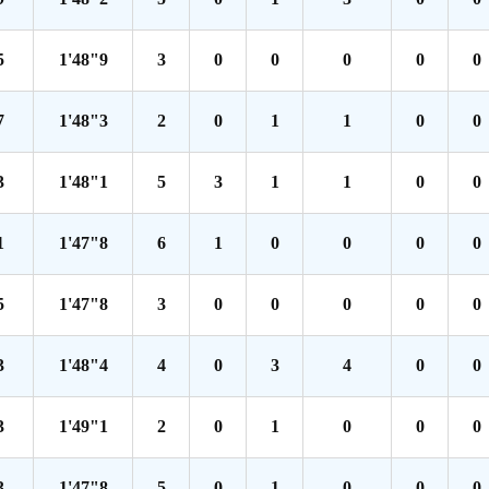
5
1'48"9
3
0
0
0
0
0
7
1'48"3
2
0
1
1
0
0
3
1'48"1
5
3
1
1
0
0
1
1'47"8
6
1
0
0
0
0
5
1'47"8
3
0
0
0
0
0
3
1'48"4
4
0
3
4
0
0
3
1'49"1
2
0
1
0
0
0
3
1'47"8
5
0
1
0
0
0