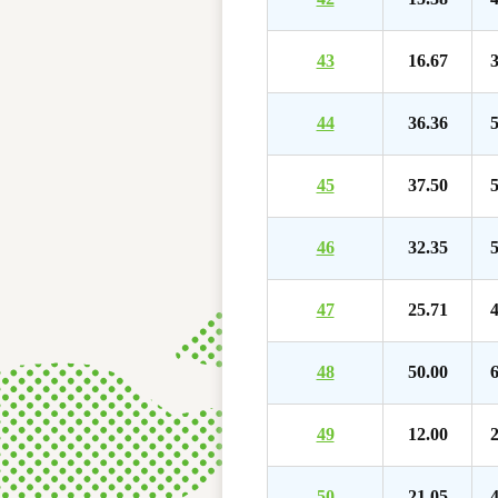
43
16.67
3
44
36.36
5
45
37.50
5
46
32.35
5
47
25.71
4
48
50.00
6
49
12.00
2
50
21.05
4