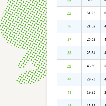
35
51.22
6
36
21.62
4
37
25.53
4
38
25.64
4
39
43.59
5
40
29.73
4
41
19.35
3
42
15.38
4