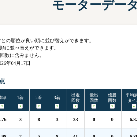
モーターデー
施設案内
兵庫支
選
前検タイムランキング
得点率ランキング
有料席について
進入コース別選手成績
ごとの順位が良い順に並び替えができます。
順に並べ替えができます。
回数に含みません。
6年04月17日
時点
出走
優出
優勝
平均
勝率
1着
2着
3着
回数
回数
回数
タイ
.76
3
8
3
33
0
0
6.8
.98
7
5
8
41
0
0
6.8