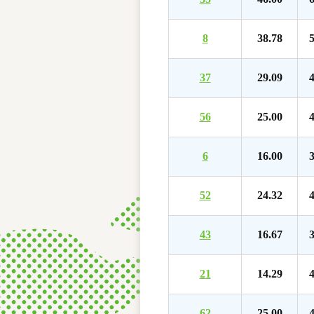
8
38.78
5
37
29.09
4
56
25.00
4
6
16.00
3
52
24.32
4
43
16.67
3
21
14.29
4
62
25.00
4