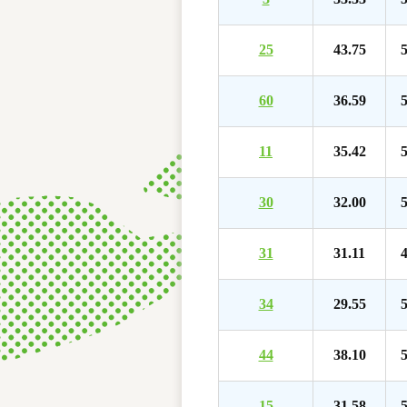
25
43.75
5
60
36.59
5
11
35.42
5
30
32.00
5
31
31.11
4
34
29.55
5
44
38.10
5
15
31.58
5