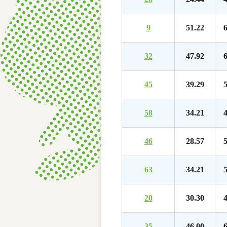
9
51.22
6
32
47.92
6
45
39.29
5
58
34.21
4
46
28.57
5
63
34.21
5
20
30.30
4
35
46.00
6