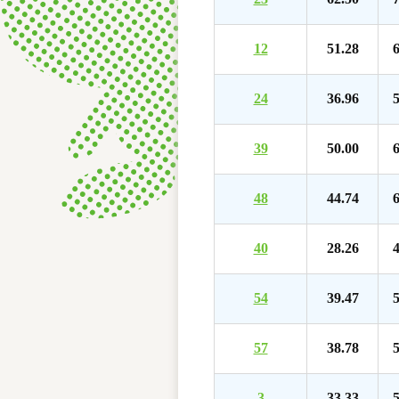
12
51.28
6
24
36.96
5
39
50.00
6
48
44.74
6
40
28.26
4
54
39.47
5
57
38.78
5
3
33.33
5