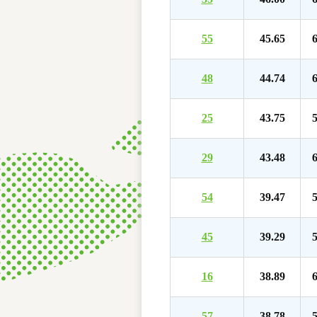
55
45.65
6
48
44.74
6
25
43.75
5
29
43.48
6
54
39.47
5
45
39.29
5
16
38.89
6
57
38.78
5