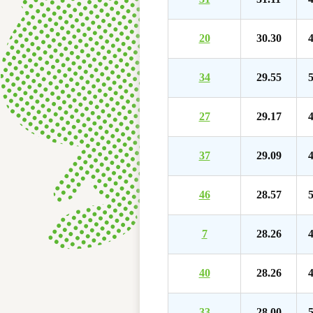
20
30.30
4
34
29.55
5
27
29.17
4
37
29.09
4
46
28.57
5
7
28.26
4
40
28.26
4
33
28.00
5