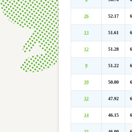
26
52.17
6
13
51.61
6
12
51.28
6
9
51.22
6
39
50.00
6
32
47.92
6
14
46.15
6
35
46.00
6