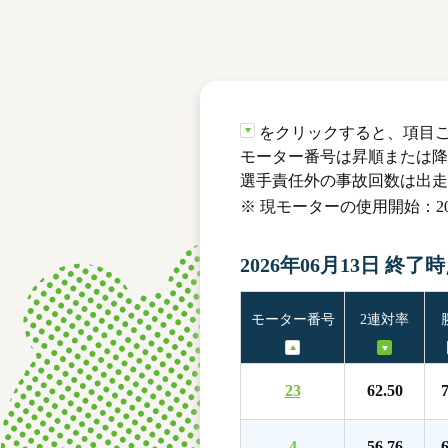
レース結果
モーターランキング
ボートデータ
をクリックすると、項目
モーター番号は昇順または降
選手責任外の事故回数は出走
※ 現モーターの使用開始：202
2026年06月13日 終了
モーター番号
2連対率
23
62.50
7
4
56.76
6