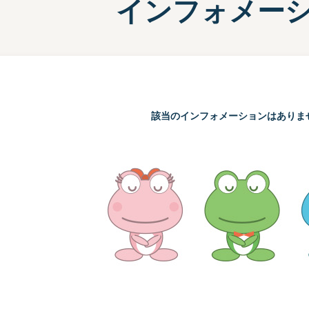
インフォメー
施設案内
兵庫支
選
前検タイムランキング
得点率ランキング
有料席について
進入コース別選手成績
該当のインフォメーションはありま