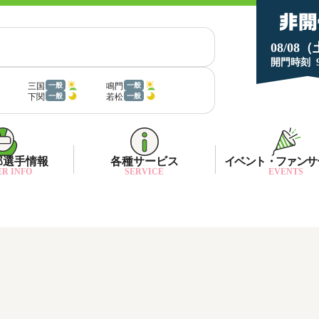
08/08
開門時刻
三国
鳴門
一般
一般
下関
若松
一般
一般
部選手情報
各種サービス
イベント・ファンサ
R INFO
SERVICE
EVENTS
部選手一覧
面特性・進入コース別情報
ネット投票キャンペーン
部選手優勝実績
金ランキング
月1プレゼント