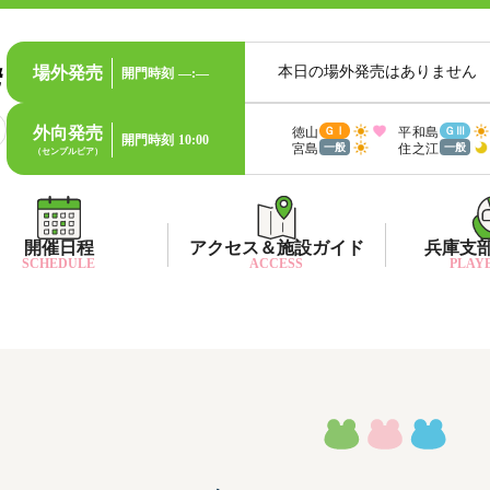
場外発売
本日の場外発売はありません
開門時刻
—:—
外向発売
徳山
平和島
ＧⅠ
ＧⅢ
開門時刻
10:00
宮島
住之江
一般
一般
（センプルピア）
開催日程
アクセス＆施設ガイド
兵庫支
SCHEDULE
ACCESS
PLAYE
出目データ
所在地・アクセス方法
兵庫支
水
出走表・前日予想PDF
ファン送迎バス時刻表
兵庫支
賞
モーター抽選結果・