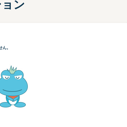
ション
部選手プロフィール一覧
手検索
キャッシュレスカード
Moooviあまがさき
ボートレース尼崎公式SNS
せん。
場内販売グッズ及び
マスコットキャラクター
紹介コーナー