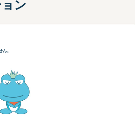
ション
部選手プロフィール一覧
手検索
キャッシュレスカード
Moooviあまがさき
ボートレース尼崎公式SNS
せん。
場内販売グッズ及び
マスコットキャラクター
紹介コーナー