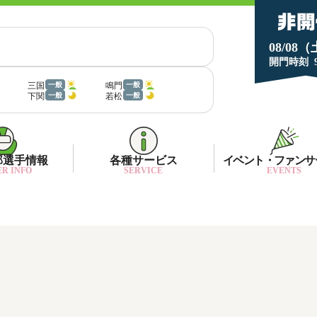
08/08
開門時刻
三国
鳴門
一般
一般
下関
若松
一般
一般
部選手情報
各種サービス
イベント・ファンサ
R INFO
SERVICE
EVENTS
部選手一覧
面特性・進入コース別情報
ネット投票キャンペーン
部選手優勝実績
金ランキング
月1プレゼント