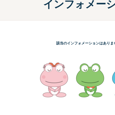
インフォメー
施設案内
兵庫支
選
前検タイムランキング
得点率ランキング
有料席について
進入コース別選手成績
該当のインフォメーションはありま