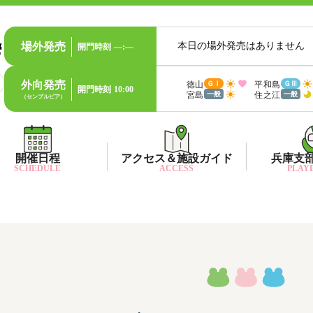
場外発売
本日の場外発売はありません
開門時刻
—:—
外向発売
徳山
平和島
ＧⅠ
ＧⅢ
開門時刻
10:00
宮島
住之江
一般
一般
（センプルピア）
開催日程
アクセス＆施設ガイド
兵庫支
SCHEDULE
ACCESS
PLAYE
出目データ
所在地・アクセス方法
兵庫支
水
出走表・前日予想PDF
ファン送迎バス時刻表
兵庫支
賞
モーター抽選結果・