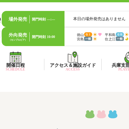
場外発売
本日の場外発売はありません
開門時刻
—:—
外向発売
徳山
平和島
ＧⅠ
ＧⅢ
開門時刻
10:00
宮島
住之江
一般
一般
（センプルピア）
開催日程
アクセス＆施設ガイド
兵庫支
SCHEDULE
ACCESS
PLAYE
出目データ
所在地・アクセス方法
兵庫支
水
出走表・前日予想PDF
ファン送迎バス時刻表
兵庫支
賞
モーター抽選結果・