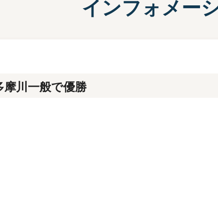
インフォメー
施設案内
兵庫支
選
前検タイムランキング
得点率ランキング
有料席について
進入コース別選手成績
多摩川一般で優勝