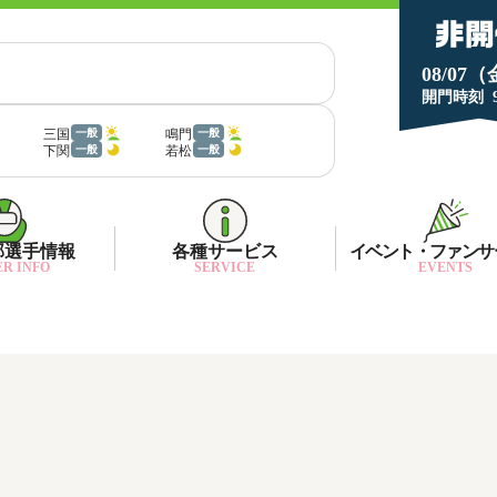
08/07
開門時刻
三国
鳴門
一般
一般
下関
若松
一般
一般
部選手情報
各種サービス
イベント・ファンサ
R INFO
SERVICE
EVENTS
部選手一覧
面特性・進入コース別情報
ネット投票キャンペーン
部選手優勝実績
金ランキング
月1プレゼント