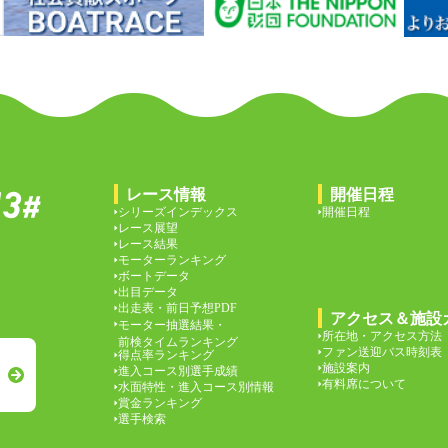
レース情報
開催日程
シリーズインデックス
開催日程
レース展望
レース結果
モーターランキング
ボートデータ
出目データ
出走表・前日予想PDF
アクセス＆施設
モーター抽選結果・
所在地・アクセス方法
前検タイムランキング
ファン送迎バス時刻表
得点率ランキング
施設案内
進入コース別選手成績
有料席について
水面特性・進入コース別情報
賞金ランキング
選手検索