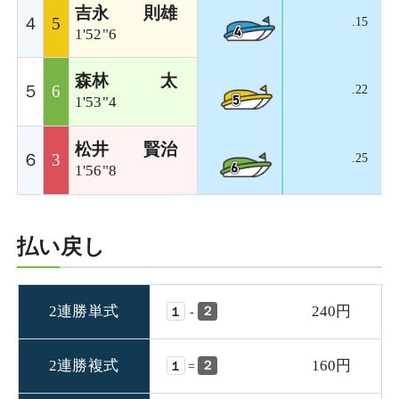
吉永 則雄
.15
４
5
1'52"6
森林 太
５
6
.22
1'53"4
松井 賢治
.25
６
3
1'56"8
払い戻し
2連勝単式
240円
２
-
１
2連勝複式
160円
２
=
１