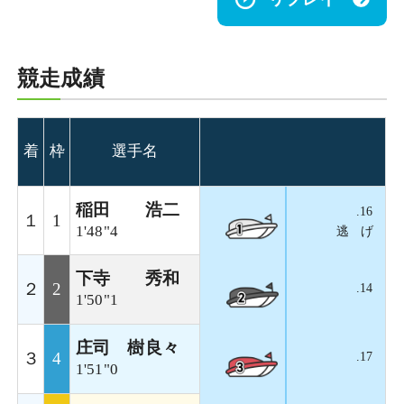
競走成績
着
枠
選手名
稲田 浩二
.16
１
1
1'48"4
逃 げ
下寺 秀和
２
2
.14
1'50"1
庄司 樹良々
３
4
.17
1'51"0