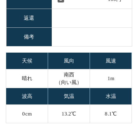
返還
備考
天候
風向
風速
南西
晴れ
1m
（向い風）
波高
気温
水温
0cm
13.2℃
8.1℃