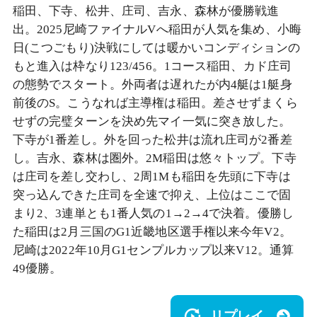
稲田、下寺、松井、庄司、吉永、森林が優勝戦進
出。2025尼崎ファイナルVへ稲田が人気を集め、小晦
日(こつごもり)決戦にしては暖かいコンディションの
もと進入は枠なり123/456。1コース稲田、カド庄司
の態勢でスタート。外両者は遅れたが内4艇は1艇身
前後のS。こうなれば主導権は稲田。差させずまくら
せずの完璧ターンを決め先マイ一気に突き放した。
下寺が1番差し。外を回った松井は流れ庄司が2番差
し。吉永、森林は圏外。2M稲田は悠々トップ。下寺
は庄司を差し交わし、2周1Mも稲田を先頭に下寺は
突っ込んできた庄司を全速で抑え、上位はここで固
まり2、3連単とも1番人気の1→2→4で決着。優勝し
た稲田は2月三国のG1近畿地区選手権以来今年V2。
尼崎は2022年10月G1センプルカップ以来V12。通算
49優勝。
リプレイ