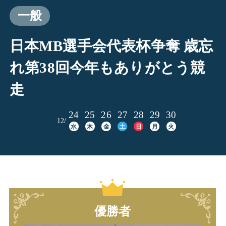
一般
日本MB選手会代表杯争奪 歳忘
れ第38回今年もありがとう競
走
24
25
26
27
28
29
30
12/
水
木
金
土
日
月
火
優勝者