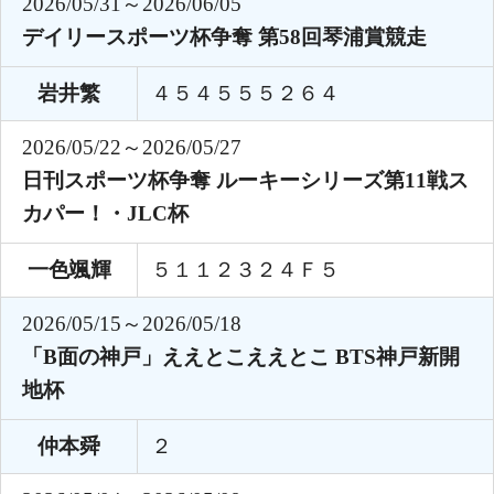
2026/05/31～2026/06/05
デイリースポーツ杯争奪 第58回琴浦賞競走
岩井繁
４５４５５５２６４
2026/05/22～2026/05/27
日刊スポーツ杯争奪 ルーキーシリーズ第11戦ス
カパー！・JLC杯
一色颯輝
５１１２３２４Ｆ５
2026/05/15～2026/05/18
「B面の神戸」ええとこええとこ BTS神戸新開
地杯
仲本舜
２