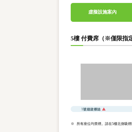
虛擬設施案內
5樓 付費席（※僅限指
※
所有座位均禁煙。請在5樓北側吸煙