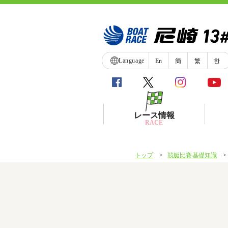
Language
En
簡
繁
한
レース情報
RACE
トップ
競艇比賽基礎知識
シリーズインデックス
レース展望