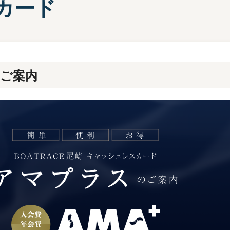
カード
部選手プロフィール一覧
手検索
キャッシュレスカード
Moooviあまがさき
ボートレース尼崎公式SNS
のご案内
場内販売グッズ及び
マスコットキャラクター
紹介コーナー