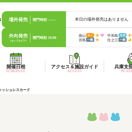
場外発売
本日の場外発売はありません
開門時刻
—:—
外向発売
徳山
平和島
ＧⅠ
ＧⅢ
開門時刻
10:00
宮島
住之江
一般
一般
（センプルピア）
開催日程
アクセス＆施設ガイド
兵庫支
SCHEDULE
ACCESS
PLAYE
ャッシュレスカード
出目データ
所在地・アクセス方法
兵庫支
水
出走表・前日予想PDF
ファン送迎バス時刻表
兵庫支
賞
モーター抽選結果・