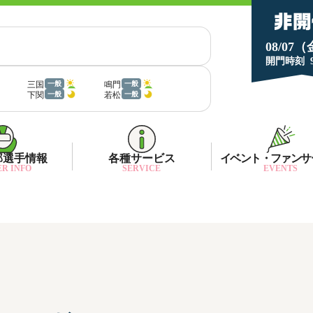
08/07
開門時刻
三国
鳴門
一般
一般
下関
若松
一般
一般
部選手情報
各種サービス
イベント・ファンサ
R INFO
SERVICE
EVENTS
部選手一覧
面特性・進入コース別情報
ネット投票キャンペーン
部選手優勝実績
金ランキング
月1プレゼント