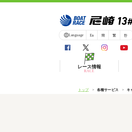
Language
En
簡
繁
한
レース情報
RACE
トップ
各種サービス
キ
シリーズインデックス
レース展望