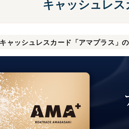
キャッシュレス
施設案内
兵庫支
選
前検タイムランキング
得点率ランキング
有料席について
進入コース別選手成績
尼崎キャッシュレスカード「アマプラス」