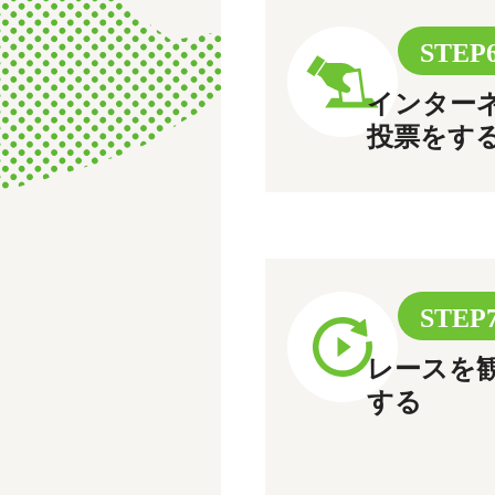
STEP
インター
投票をす
STEP
レースを
する