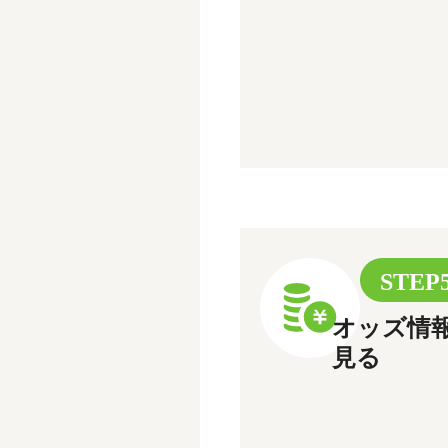
STEP
オッズ情
見る