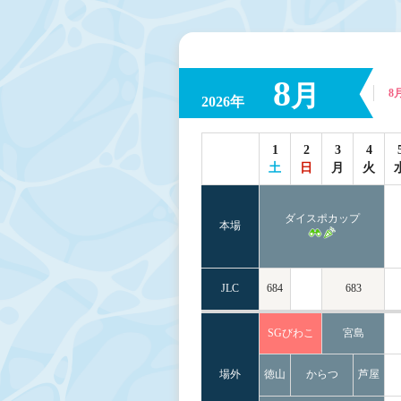
8
月
8
2026年
1
2
3
4
土
日
月
火
ダイスポカップ
本場
JLC
684
683
SGびわこ
宮島
場外
徳山
からつ
芦屋