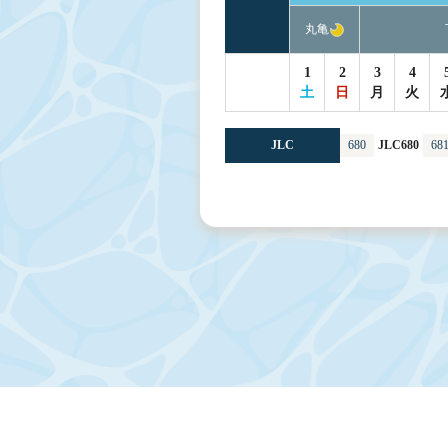
丸亀
1
2
3
4
土
日
月
火
JLC
680
JLC680
68