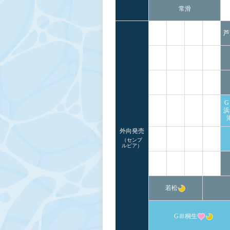
常滑
芦
G
浜
外向発売
（センプ
ルピア）
若松
GⅢ桐生