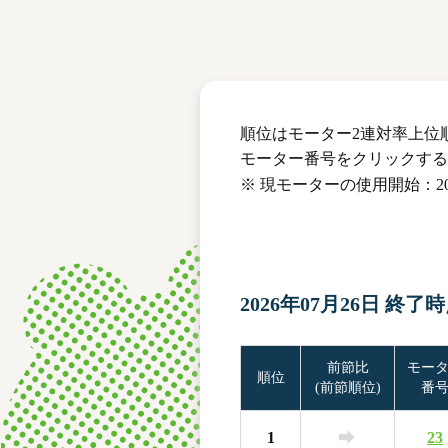
レース結果
モーターランキング
ボートデータ
順位はモーター2連対率上位
モーター番号をクリックする
※ 現モーターの使用開始：202
2026年07月26日 終了
前節比
モー
順位
(前節順位)
番
1
23