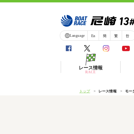
Language
En
簡
繁
한
レース情報
RACE
トップ
レース情報
モー
シリーズインデックス
レース展望