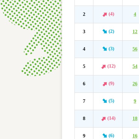
(4)
2
4
(2)
3
12
(3)
4
56
(12)
5
54
(9)
6
26
(5)
7
9
(14)
8
18
(6)
9
16