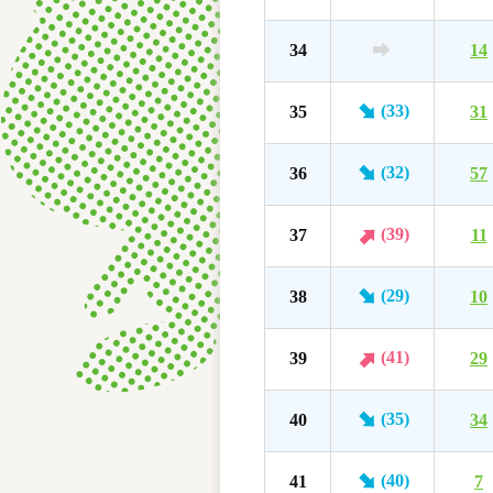
34
14
(33)
35
31
(32)
36
57
(39)
37
11
(29)
38
10
(41)
39
29
(35)
40
34
(40)
41
7