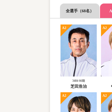
全選手（68名）
A2
A2
3484 66期
芝田浩治
A2
A2