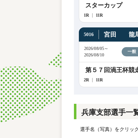
スターカップ
1R
11R
宮田 龍
5016
2026/08/05～
一般
2026/08/10
第５７回渦王杯競
2R
11R
兵庫支部選手一
選手名（写真）をクリック