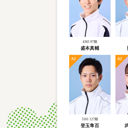
4365 97期
盛本真輔
A2
A2
5161 127期
登玉隼百