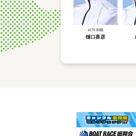
4176 90期
樋口喜彦