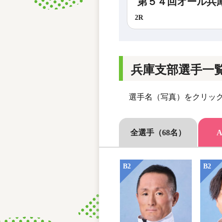
第５４回オール兵
2R
兵庫支部選手一
選手名（写真）をクリック
全選手（68名）
B2
B2